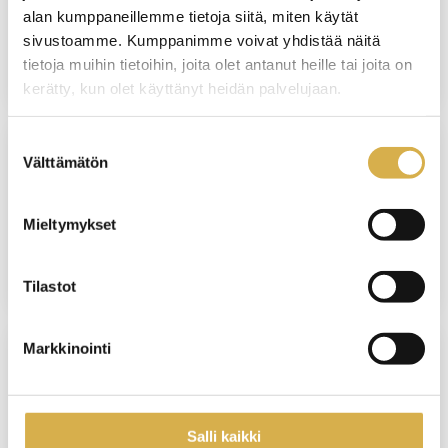
Matkailualan perustutkinto
alan kumppaneillemme tietoja siitä, miten käytät
sivustoamme. Kumppanimme voivat yhdistää näitä
JATKUVA HAKU
tietoja muihin tietoihin, joita olet antanut heille tai joita on
kerätty, kun olet käyttänyt heidän palvelujaan.
Suostumuksen
Välttämätön
valinta
SUORAAN NÄYTTÖÖN
Isännöinnin ammattitutkinto
Mieltymykset
JATKUVA HAKU
Tilastot
Markkinointi
VERKKOTOTEUTUS
Henkilöstöhallinnon osaamisala |
Salli kaikki
Liiketoiminnan erikoisammattitutkinto