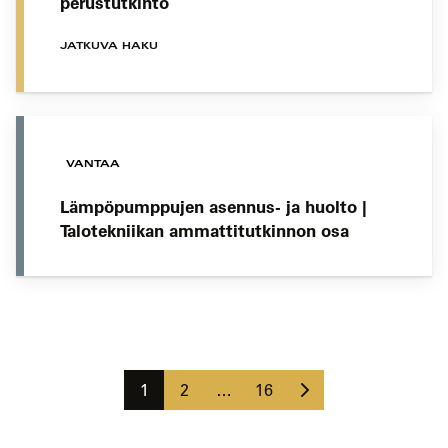
perustutkinto
JATKUVA HAKU
VANTAA
Lämpöpumppujen asennus- ja huolto |
Talotekniikan ammattitutkinnon osa
Koulutushaun
sivujen
Seuraava
selaus
Sivu
Sivu
Sivu
1
2
…
16
sivu