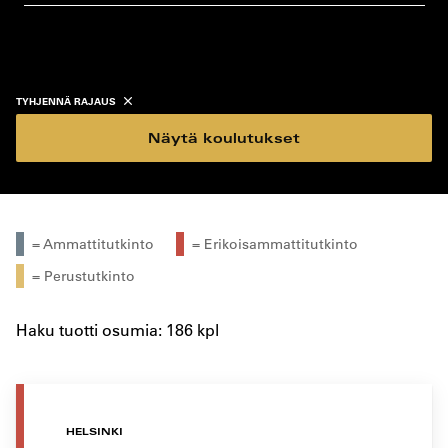
koulutustyyppi
koulutuspaikka
TYHJENNÄ RAJAUS
Näytä koulutukset
= Ammattitutkinto
= Erikoisammattitutkinto
= Perustutkinto
Haku tuotti osumia: 186 kpl
HELSINKI