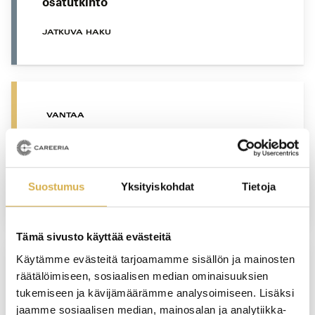
osatutkinto
JATKUVA HAKU
VANTAA
Palvelulogistiikkatyöntekijä | Logistiikan
perustutkinto
Suostumus
Yksityiskohdat
Tietoja
JATKUVA HAKU
Tämä sivusto käyttää evästeitä
Käytämme evästeitä tarjoamamme sisällön ja mainosten
räätälöimiseen, sosiaalisen median ominaisuuksien
VANTAA
tukemiseen ja kävijämäärämme analysoimiseen. Lisäksi
Vastuullisen matkailun opiskelupolku |
jaamme sosiaalisen median, mainosalan ja analytiikka-