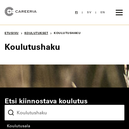
Siirry
sisältöön
FI
SV
EN
›
›
ETUSIVU
KOULUTUKSET
KOULUTUSHAKU
Koulutushaku
Etsi kiinnostava koulutus
koulutusala