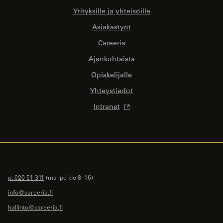
Yrityksille ja yhteisöille
Asiakastyöt
Careeria
Ajankohtaista
Opiskelijalle
Yhteystiedot
Intranet
p. 020 51 311
(ma–pe klo 8–16)
info@careeria.fi
hallinto@careeria.fi