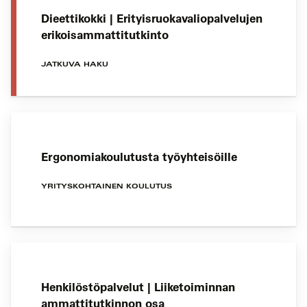
Dieettikokki | Erityisruokavaliopalvelujen
erikoisammattitutkinto
JATKUVA HAKU
Ergonomiakoulutusta työyhteisöille
YRITYSKOHTAINEN KOULUTUS
Henkilöstöpalvelut | Liiketoiminnan
ammattitutkinnon osa