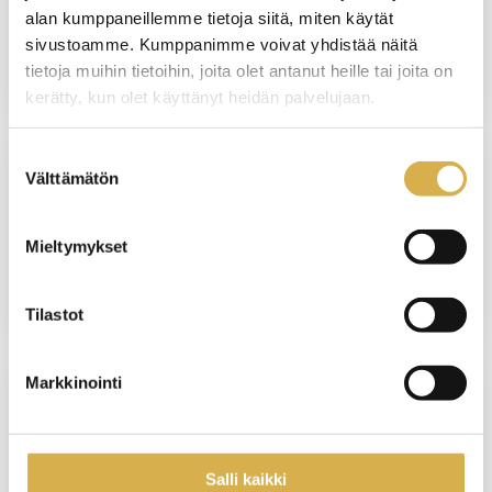
Matkailualan perustutkinto
alan kumppaneillemme tietoja siitä, miten käytät
sivustoamme. Kumppanimme voivat yhdistää näitä
JATKUVA HAKU
tietoja muihin tietoihin, joita olet antanut heille tai joita on
kerätty, kun olet käyttänyt heidän palvelujaan.
Suostumuksen
Välttämätön
valinta
SUORAAN NÄYTTÖÖN
Isännöinnin ammattitutkinto
Mieltymykset
JATKUVA HAKU
Tilastot
Markkinointi
VERKKOTOTEUTUS
Henkilöstöhallinnon osaamisala |
Salli kaikki
Liiketoiminnan erikoisammattitutkinto