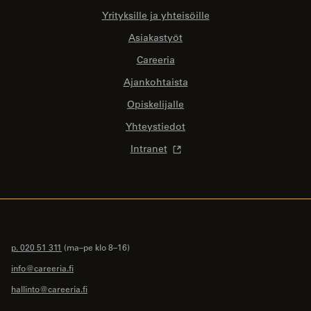
Yrityksille ja yhteisöille
Asiakastyöt
Careeria
Ajankohtaista
Opiskelijalle
Yhteystiedot
Intranet
p. 020 51 311
(ma–pe klo 8–16)
info@careeria.fi
hallinto@careeria.fi