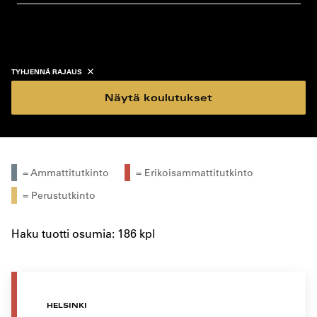
koulutustyyppi
koulutuspaikka
TYHJENNÄ RAJAUS
Näytä koulutukset
= Ammattitutkinto
= Erikoisammattitutkinto
= Perustutkinto
Haku tuotti osumia: 186 kpl
HELSINKI