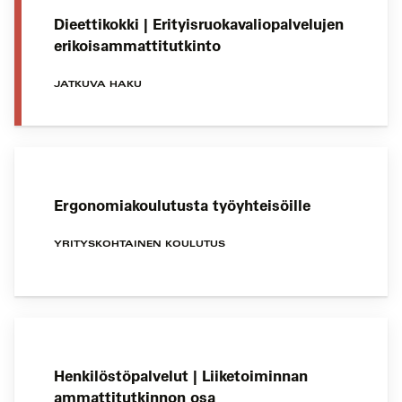
Dieettikokki | Erityisruokavaliopalvelujen
erikoisammattitutkinto
JATKUVA HAKU
Ergonomiakoulutusta työyhteisöille
YRITYSKOHTAINEN KOULUTUS
Henkilöstöpalvelut | Liiketoiminnan
ammattitutkinnon osa