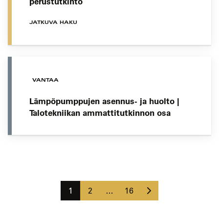
perustutkinto
JATKUVA HAKU
VANTAA
Lämpöpumppujen asennus- ja huolto |
Talotekniikan ammattitutkinnon osa
Koulutushaun
sivujen
Seuraava
selaus
Sivu
Sivu
Sivu
1
2
…
16
sivu