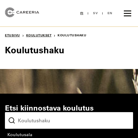
Siirry
sisältöön
FI
SV
EN
›
›
ETUSIVU
KOULUTUKSET
KOULUTUSHAKU
Koulutushaku
Etsi kiinnostava koulutus
koulutusala