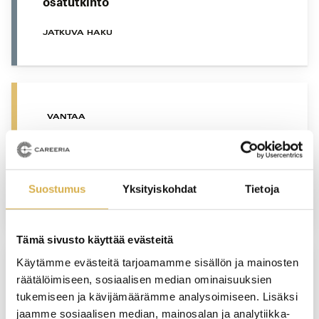
osatutkinto
JATKUVA HAKU
VANTAA
Palvelulogistiikkatyöntekijä | Logistiikan
perustutkinto
Suostumus
Yksityiskohdat
Tietoja
JATKUVA HAKU
Tämä sivusto käyttää evästeitä
Käytämme evästeitä tarjoamamme sisällön ja mainosten
räätälöimiseen, sosiaalisen median ominaisuuksien
VANTAA
tukemiseen ja kävijämäärämme analysoimiseen. Lisäksi
Vastuullisen matkailun opiskelupolku |
jaamme sosiaalisen median, mainosalan ja analytiikka-