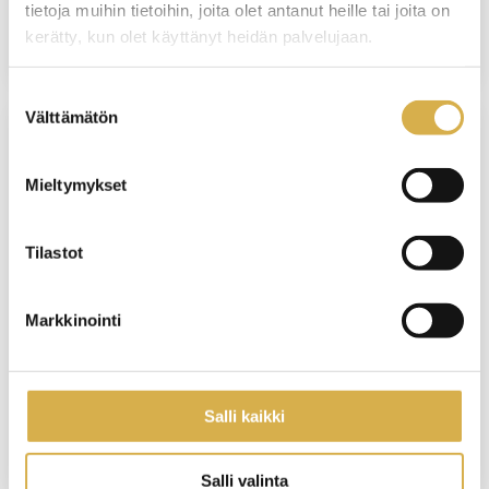
tietoja muihin tietoihin, joita olet antanut heille tai joita on
4.12.2026
kerätty, kun olet käyttänyt heidän palvelujaan.
Suostumuksen
Välttämätön
valinta
VERKKOTOTEUTUS
Mieltymykset
Isännöintityön koulutusohjelma |
Tervetuloa kehittämään
Tilastot
isännöitsijätaitojasi
KOULUTUS ALKAA
Markkinointi
16.12.2026
VIIMEINEN ILMOITTAUTUMISPÄIVÄ
Salli kaikki
9.12.2026
Salli valinta