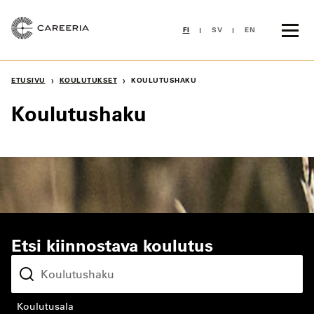
Siirry
sisältöön
FI
SV
EN
›
›
ETUSIVU
KOULUTUKSET
KOULUTUSHAKU
Koulutushaku
Etsi kiinnostava koulutus
koulutusala