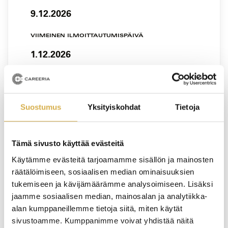
9.12.2026
VIIMEINEN ILMOITTAUTUMISPÄIVÄ
1.12.2026
Suostumus
Yksityiskohdat
Tietoja
VERKKOTOTEUTUS
Suunnittelu, ohjaus ja arviointi
Tämä sivusto käyttää evästeitä
ammatillisessa koulutuksessa |
Verkkokurssi
Käytämme evästeitä tarjoamamme sisällön ja mainosten
räätälöimiseen, sosiaalisen median ominaisuuksien
KOULUTUS ALKAA
tukemiseen ja kävijämäärämme analysoimiseen. Lisäksi
jaamme sosiaalisen median, mainosalan ja analytiikka-
11.12.2026
alan kumppaneillemme tietoja siitä, miten käytät
sivustoamme. Kumppanimme voivat yhdistää näitä
VIIMEINEN ILMOITTAUTUMISPÄIVÄ