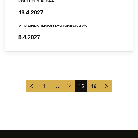
KOULUTUS ALKAA
13.4.2027
VIIMEINEN ILMOITTAUTUMISPÄIVÄ
5.4.2027
Koulutushaun
sivujen
Edellinen
Seuraava
selaus
Sivu
Sivu
Sivu
Sivu
1
…
14
15
16
sivu
sivu