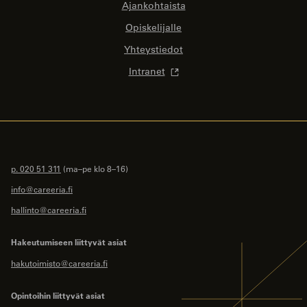
Ajankohtaista
Opiskelijalle
Yhteystiedot
Intranet
p. 020 51 311
(ma–pe klo 8–16)
info@careeria.fi
hallinto@careeria.fi
Hakeutumiseen liittyvät asiat
hakutoimisto@careeria.fi
Opintoihin liittyvät asiat