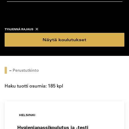
koulutustyyppi
koulutuspaikka
TYHJENNÄ RAJAUS
Näytä koulutukset
= Perustutkinto
Haku tuotti osumia: 185 kpl
HELSINKI
Hygieniapassikoulutus ja -testi