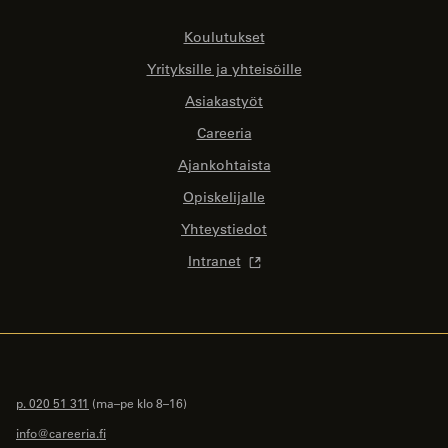
Koulutukset
Yrityksille ja yhteisöille
Asiakastyöt
Careeria
Ajankohtaista
Opiskelijalle
Yhteystiedot
Intranet
p. 020 51 311
(ma–pe klo 8–16)
info@careeria.fi