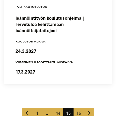
VERKKOTOTEUTUS
Isännöintityön koulutusohjelma |
Tervetuloa kehittämään
isännöitsijätaitojasi
KOULUTUS ALKAA
24.3.2027
VIIMEINEN ILMOITTAUTUMISPÄIVÄ
17.3.2027
Koulutushaun
sivujen
Edellinen
Seuraava
selaus
Sivu
Sivu
Sivu
Sivu
1
…
14
15
16
sivu
sivu