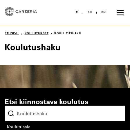
Siirry
sisältöön
FI
SV
EN
›
›
ETUSIVU
KOULUTUKSET
KOULUTUSHAKU
Koulutushaku
Etsi kiinnostava koulutus
koulutusala