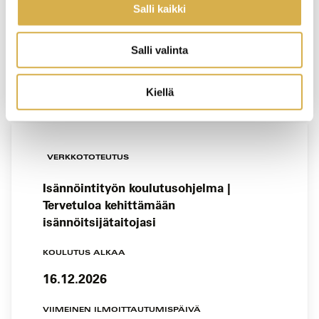
Salli kaikki
11.12.2026
VIIMEINEN ILMOITTAUTUMISPÄIVÄ
Salli valinta
4.12.2026
Kiellä
VERKKOTOTEUTUS
Isännöintityön koulutusohjelma |
Tervetuloa kehittämään
isännöitsijätaitojasi
KOULUTUS ALKAA
16.12.2026
VIIMEINEN ILMOITTAUTUMISPÄIVÄ