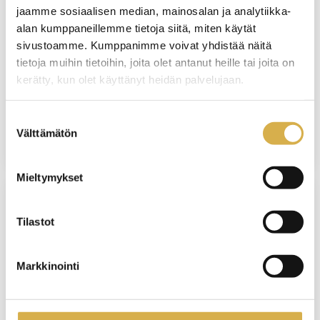
jaamme sosiaalisen median, mainosalan ja analytiikka-
isännöitsijätaitojasi
alan kumppaneillemme tietoja siitä, miten käytät
sivustoamme. Kumppanimme voivat yhdistää näitä
KOULUTUS ALKAA
tietoja muihin tietoihin, joita olet antanut heille tai joita on
9.12.2026
kerätty, kun olet käyttänyt heidän palvelujaan.
VIIMEINEN ILMOITTAUTUMISPÄIVÄ
Suostumuksen
2.12.2026
Välttämätön
valinta
Mieltymykset
VERKKOTOTEUTUS
Tilastot
Suunnittelu, ohjaus ja arviointi
ammatillisessa koulutuksessa |
Markkinointi
Verkkokurssi
KOULUTUS ALKAA