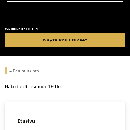
koulutustyyppi
koulutuspaikka
TYHJENNÄ RAJAUS
Näytä koulutukset
= Perustutkinto
Haku tuotti osumia: 186 kpl
Etusivu