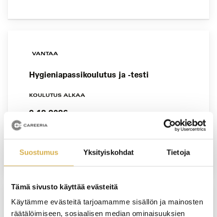
VANTAA
Hygieniapassikoulutus ja -testi
KOULUTUS ALKAA
9.12.2026
VIIMEINEN ILMOITTAUTUMISPÄIVÄ
1.12.2026
Suostumus
Yksityiskohdat
Tietoja
Tämä sivusto käyttää evästeitä
Käytämme evästeitä tarjoamamme sisällön ja mainosten
VERKKOTOTEUTUS
räätälöimiseen, sosiaalisen median ominaisuuksien