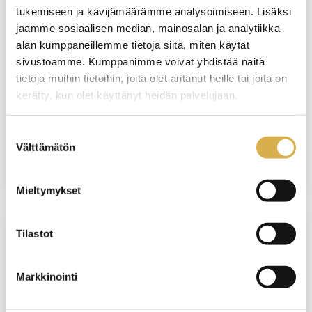
tukemiseen ja kävijämäärämme analysoimiseen. Lisäksi
Suunnittelu, ohjaus ja arviointi
jaamme sosiaalisen median, mainosalan ja analytiikka-
ammatillisessa koulutuksessa |
alan kumppaneillemme tietoja siitä, miten käytät
Verkkokurssi
sivustoamme. Kumppanimme voivat yhdistää näitä
tietoja muihin tietoihin, joita olet antanut heille tai joita on
KOULUTUS ALKAA
kerätty, kun olet käyttänyt heidän palvelujaan.
11.12.2026
Suostumuksen
VIIMEINEN ILMOITTAUTUMISPÄIVÄ
Välttämätön
valinta
4.12.2026
Mieltymykset
Tilastot
VERKKOTOTEUTUS
Isännöintityön koulutusohjelma |
Markkinointi
Tervetuloa kehittämään
isännöitsijätaitojasi