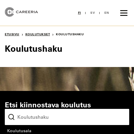
Siirry
sisältöön
FI
SV
EN
›
›
ETUSIVU
KOULUTUKSET
KOULUTUSHAKU
Koulutushaku
Etsi kiinnostava koulutus
koulutusala