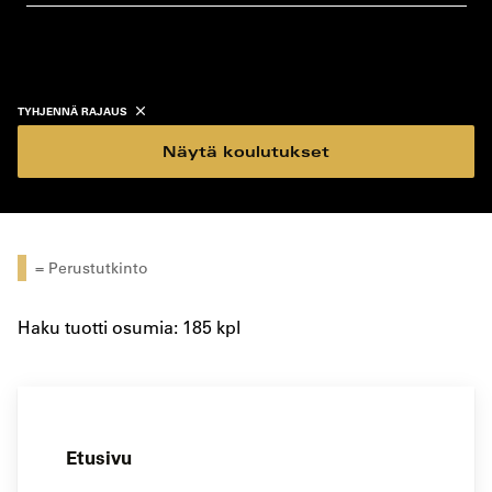
koulutustyyppi
koulutuspaikka
TYHJENNÄ RAJAUS
Näytä koulutukset
= Perustutkinto
Haku tuotti osumia: 185 kpl
Etusivu