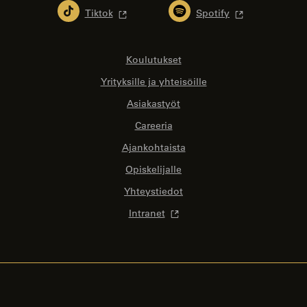
Tiktok
Spotify
Koulutukset
Yrityksille ja yhteisöille
Asiakastyöt
Careeria
Ajankohtaista
Opiskelijalle
Yhteystiedot
Intranet