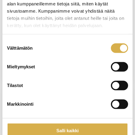
alan kumppaneillemme tietoja siitä, miten käytät
PORVOO
sivustoamme. Kumppanimme voivat yhdistää näitä
tietoja muihin tietoihin, joita olet antanut heille tai joita on
Hygieniapassikoulutus ja -testi
kerätty, kun olet käyttänyt heidän palvelujaan.
KOULUTUS ALKAA
Suostumuksen
18.11.2026
Välttämätön
valinta
VIIMEINEN ILMOITTAUTUMISPÄIVÄ
10.11.2026
Mieltymykset
Tilastot
VERKKOTOTEUTUS
Markkinointi
Suunnittelu, ohjaus ja arviointi
ammatillisessa koulutuksessa |
Verkkokurssi
Salli kaikki