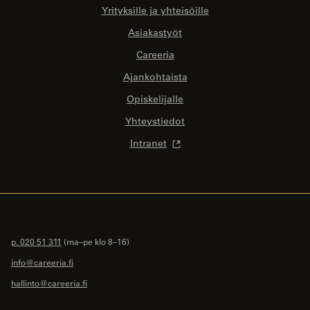
Yrityksille ja yhteisöille
Asiakastyöt
Careeria
Ajankohtaista
Opiskelijalle
Yhteystiedot
Intranet
p. 020 51 311
(ma–pe klo 8–16)
info@careeria.fi
hallinto@careeria.fi