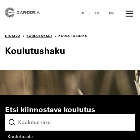
Siirry
sisältöön
FI
SV
EN
›
›
ETUSIVU
KOULUTUKSET
KOULUTUSHAKU
Koulutushaku
Etsi kiinnostava koulutus
koulutusala