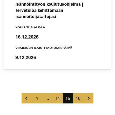
Isännöintityön koulutusohjelma |
Tervetuloa kehittämään
isännöitsijätaitojasi
KOULUTUS ALKAA
16.12.2026
VIIMEINEN ILMOITTAUTUMISPÄIVÄ
9.12.2026
Koulutushaun
sivujen
Edellinen
Seuraava
selaus
Sivu
Sivu
Sivu
Sivu
1
…
14
15
16
sivu
sivu