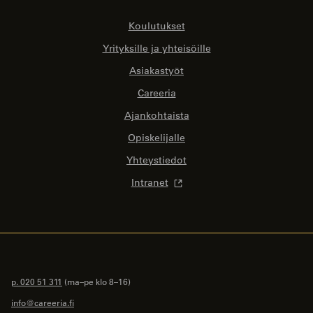
Koulutukset
Yrityksille ja yhteisöille
Asiakastyöt
Careeria
Ajankohtaista
Opiskelijalle
Yhteystiedot
Intranet
p. 020 51 311
(ma–pe klo 8–16)
info@careeria.fi