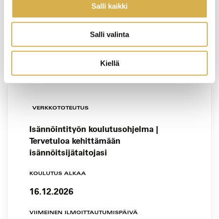
Salli kaikki
11.12.2026
VIIMEINEN ILMOITTAUTUMISPÄIVÄ
Salli valinta
4.12.2026
Kiellä
VERKKOTOTEUTUS
Isännöintityön koulutusohjelma |
Tervetuloa kehittämään
isännöitsijätaitojasi
KOULUTUS ALKAA
16.12.2026
VIIMEINEN ILMOITTAUTUMISPÄIVÄ