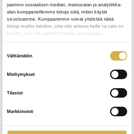
jaamme sosiaalisen median, mainosalan ja analytiikka-
Hygieniapassikoulutus ja -testi
alan kumppaneillemme tietoja siitä, miten käytät
sivustoamme. Kumppanimme voivat yhdistää näitä
KOULUTUS ALKAA
tietoja muihin tietoihin, joita olet antanut heille tai joita on
9.12.2026
kerätty, kun olet käyttänyt heidän palvelujaan.
VIIMEINEN ILMOITTAUTUMISPÄIVÄ
Suostumuksen
1.12.2026
Välttämätön
valinta
Mieltymykset
VERKKOTOTEUTUS
Tilastot
Suunnittelu, ohjaus ja arviointi
ammatillisessa koulutuksessa |
Markkinointi
Verkkokurssi
KOULUTUS ALKAA