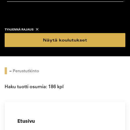
koulutustyyppi
koulutuspaikka
TYHJENNÄ RAJAUS
Näytä koulutukset
= Perustutkinto
Haku tuotti osumia: 186 kpl
Etusivu