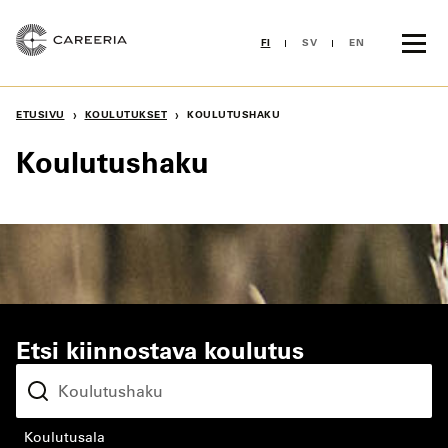
Siirry
sisältöön
FI
SV
EN
›
›
ETUSIVU
KOULUTUKSET
KOULUTUSHAKU
Koulutushaku
Etsi kiinnostava koulutus
koulutusala