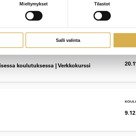
Mieltymykset
Tilastot
KOUL
18.1
Salli valinta
KOUL
20.1
lisessa koulutuksessa | Verkkokurssi
KOUL
9.12