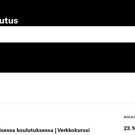
lutus
lutustyyppi
koulutuspaikka
KOUL
23.1
lisessa koulutuksessa | Verkkokurssi