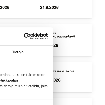
.2026
21.9.2026
UTUS ALKAA
VIIMEINEN
ILMOITTAUTUMISPÄIVÄ
1.2026
3.11.2026
Tietoja
UTUS ALKAA
VIIMEINEN HAKUPÄIVÄ
 ominaisuuksien tukemiseen
1.2026
13.11.2026
tiikka-alan
ietoja muihin tietoihin, joita