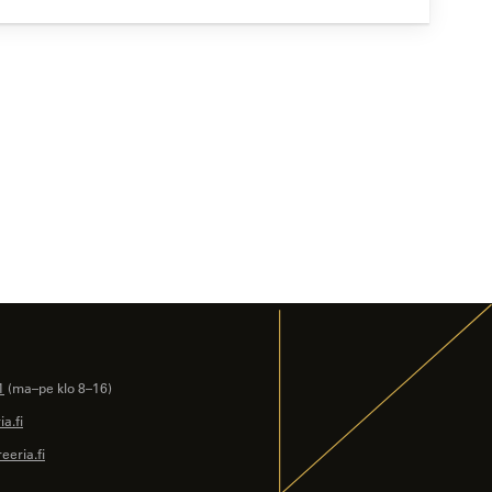
1
(ma–pe klo 8–16)
a.fi
eeria.fi