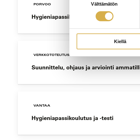
Välttämätön
valinta
PORVOO
Hygieniapassikoulutus ja -testi
Kiellä
VERKKOTOTEUTUS
Suunnittelu, ohjaus ja arviointi ammatil
VANTAA
Hygieniapassikoulutus ja -testi