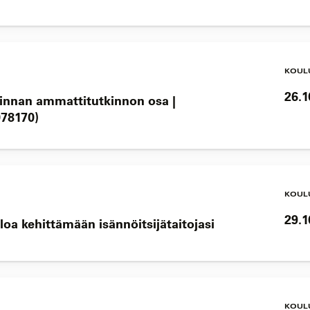
KOUL
26.1
minnan ammattitutkinnon osa |
78170)
KOUL
29.1
loa kehittämään isännöitsijätaitojasi
KOUL