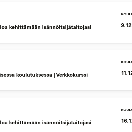
KOUL
9.12
loa kehittämään isännöitsijätaitojasi
KOUL
11.1
lisessa koulutuksessa | Verkkokurssi
KOUL
16.1
loa kehittämään isännöitsijätaitojasi