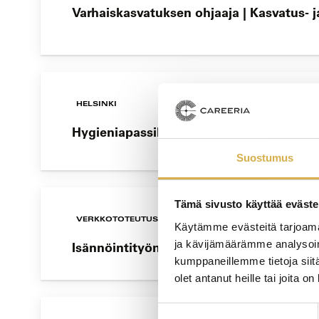
Varhaiskasvatuksen ohjaaja | Kasvatus- j
HELSINKI
Hygieniapassikoulutus ja -testi
Suostumus
Tämä sivusto käyttää eväste
VERKKOTOTEUTUS
Käytämme evästeitä tarjoama
ja kävijämäärämme analysoim
Isännöintityön koulutusohjelma | Tervetu
kumppaneillemme tietoja siitä
olet antanut heille tai joita o
Suostumuksen