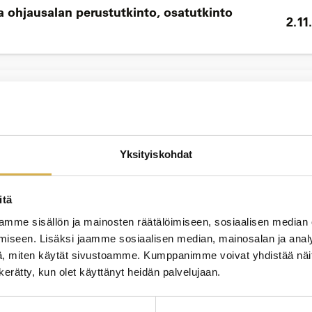
a ohjausalan perustutkinto, osatutkinto
2.11
KOUL
11.1
Yksityiskohdat
itä
KOUL
mme sisällön ja mainosten räätälöimiseen, sosiaalisen median
18.1
iseen. Lisäksi jaamme sosiaalisen median, mainosalan ja analy
loa kehittämään isännöitsijätaitojasi
, miten käytät sivustoamme. Kumppanimme voivat yhdistää näitä t
n kerätty, kun olet käyttänyt heidän palvelujaan.