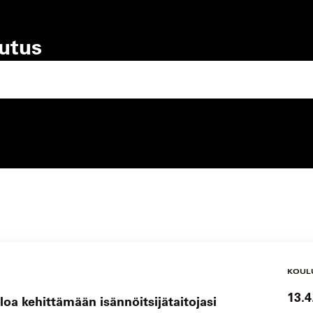
lutus
lutustyyppi
koulutuspaikka
KOUL
13.4
loa kehittämään isännöitsijätaitojasi