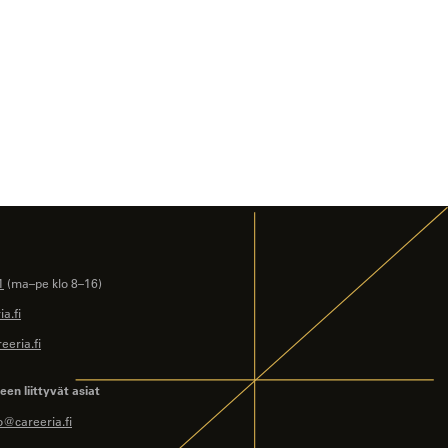
1
(ma–pe klo 8–16)
a.fi
eeria.fi
en liittyvät asiat
o@careeria.fi