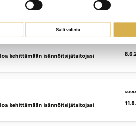
19.5
loa kehittämään isännöitsijätaitojasi
Salli valinta
KOUL
8.6.
loa kehittämään isännöitsijätaitojasi
KOUL
11.8
loa kehittämään isännöitsijätaitojasi