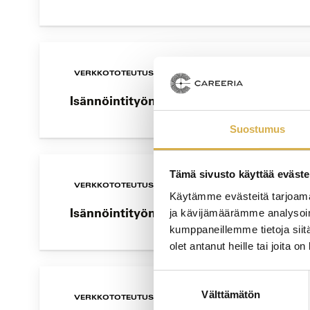
VERKKOTOTEUTUS
Isännöintityön koulutusohjelma | Tervetu
Suostumus
Tämä sivusto käyttää eväste
VERKKOTOTEUTUS
Käytämme evästeitä tarjoama
Isännöintityön koulutusohjelma | Tervetu
ja kävijämäärämme analysoim
kumppaneillemme tietoja siitä
olet antanut heille tai joita o
Suostumuksen
Välttämätön
valinta
VERKKOTOTEUTUS