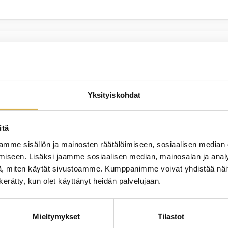
KOUL
21.4
loa kehittämään isännöitsijätaitojasi
Yksityiskohdat
itä
KOUL
mme sisällön ja mainosten räätälöimiseen, sosiaalisen median
5.5.
loa kehittämään isännöitsijätaitojasi
iseen. Lisäksi jaamme sosiaalisen median, mainosalan ja analy
, miten käytät sivustoamme. Kumppanimme voivat yhdistää näitä t
n kerätty, kun olet käyttänyt heidän palvelujaan.
Mieltymykset
Tilastot
KOUL