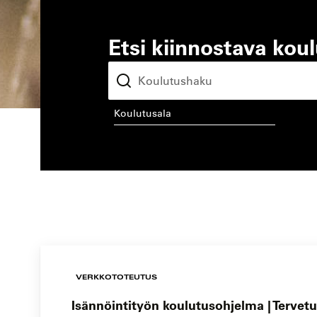
Etsi kiinnostava kou
koulutusala
kou
VERKKOTOTEUTUS
Isännöintityön koulutusohjelma | Tervetu