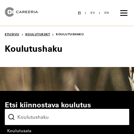
Siirry
sisältöön
FI
SV
EN
›
›
ETUSIVU
KOULUTUKSET
KOULUTUSHAKU
Koulutushaku
Etsi kiinnostava koulutus
koulutusala