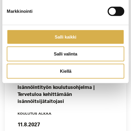
KOULUTUS ALKAA
Markkinointi
8.6.2027
VIIMEINEN ILMOITTAUTUMISPÄIVÄ
Salli kaikki
31.5.2027
Salli valinta
Kiellä
VERKKOTOTEUTUS
Isännöintityön koulutusohjelma |
Tervetuloa kehittämään
isännöitsijätaitojasi
KOULUTUS ALKAA
11.8.2027