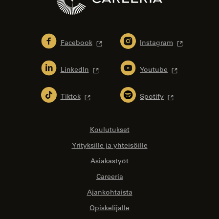
Facebook
Instagram
LinkedIn
Youtube
Tiktok
Spotify
Koulutukset
Yrityksille ja yhteisöille
Asiakastyöt
Careeria
Ajankohtaista
Opiskelijalle