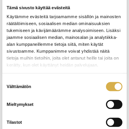
Isännöintityön koulutusohjelma |
Tämä sivusto käyttää evästeitä
Tervetuloa kehittämään
isännöitsijätaitojasi
Käytämme evästeitä tarjoamamme sisällön ja mainosten
räätälöimiseen, sosiaalisen median ominaisuuksien
KOULUTUS ALKAA
tukemiseen ja kävijämäärämme analysoimiseen. Lisäksi
jaamme sosiaalisen median, mainosalan ja analytiikka-
19.5.2027
alan kumppaneillemme tietoja siitä, miten käytät
sivustoamme. Kumppanimme voivat yhdistää näitä
VIIMEINEN ILMOITTAUTUMISPÄIVÄ
tietoja muihin tietoihin, joita olet antanut heille tai joita on
11.5.2027
kerätty, kun olet käyttänyt heidän palvelujaan.
Suostumuksen
Välttämätön
valinta
VERKKOTOTEUTUS
Mieltymykset
Isännöintityön koulutusohjelma |
Tervetuloa kehittämään
isännöitsijätaitojasi
Tilastot