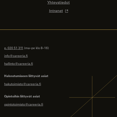
Yhteystiedot
Intranet
p. 020 51 311
(ma–pe klo 8–16)
info@careeria.fi
hallinto@careeria.fi
Hakeutumiseen liittyvät asiat
hakutoimisto@careeria.fi
Opintoihin liittyvät asiat
opintotoimisto@careeria.fi