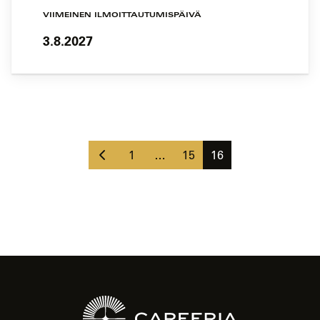
VIIMEINEN ILMOITTAUTUMISPÄIVÄ
3.8.2027
Koulutushaun
sivujen
Edellinen
selaus
Sivu
Sivu
Sivu
1
…
15
16
sivu