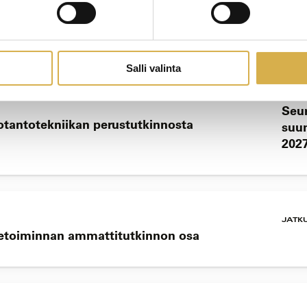
attitutkinto
Salli valinta
Seu
uotantotekniikan perustutkinnosta
suun
202
JATK
Liiketoiminnan ammattitutkinnon osa