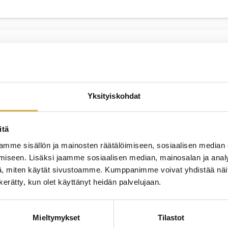
JATK
lupolku | Matkailupalvelujen
Yksityiskohdat
itä
JATK
mme sisällön ja mainosten räätälöimiseen, sosiaalisen median
iseen. Lisäksi jaamme sosiaalisen median, mainosalan ja analy
 ammattitutkinnon osa
, miten käytät sivustoamme. Kumppanimme voivat yhdistää näitä t
n kerätty, kun olet käyttänyt heidän palvelujaan.
Mieltymykset
Tilastot
JATK