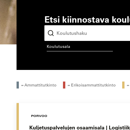
Etsi kiinnostava kou
koulutusala
kou
= Ammattitutkinto
= Erikoisammattitutkinto
=
PORVOO
Kuljetuspalvelujen osaamisala | Logistii