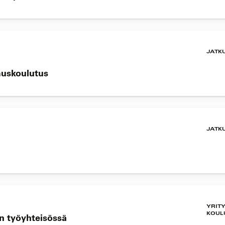
JATK
muskoulutus
JATK
YRIT
KOUL
an työyhteisössä