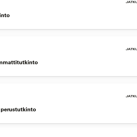
JATK
into
JATK
mmattitutkinto
JATK
n perustutkinto