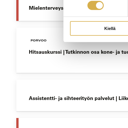
Mielenterveys- ja päihdetyön erikoisamm
Kiellä
PORVOO
Hitsauskurssi | Tutkinnon osa kone- ja t
Assistentti- ja sihteerityön palvelut | 