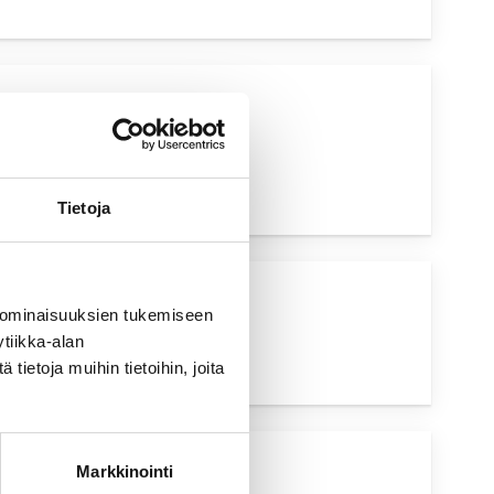
UVA HAKU
Tietoja
UVA HAKU
 ominaisuuksien tukemiseen
tiikka-alan
ietoja muihin tietoihin, joita
Markkinointi
UVA HAKU