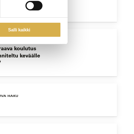
Salli kaikki
raava koulutus
niteltu keväälle
7
UVA HAKU