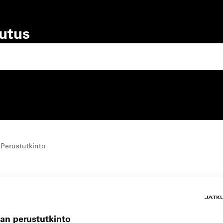
lutus
lutustyyppi
koulutuspaikka
 Perustutkinto
JATK
kan perustutkinto