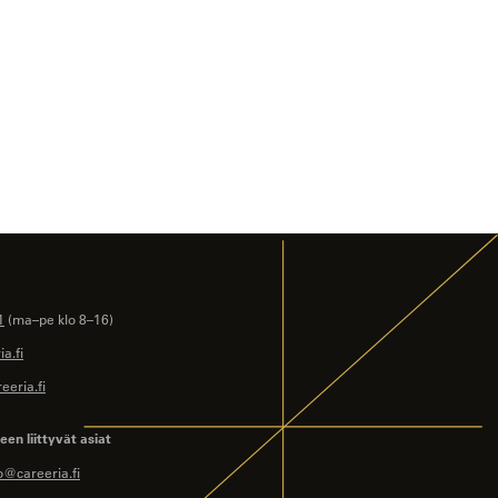
1
(ma–pe klo 8–16)
a.fi
eeria.fi
en liittyvät asiat
o@careeria.fi