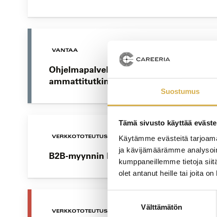
VANTAA
Ohjelmapalvelujen toteuttamisen opiske
ammattitutkinto
Suostumus
Tämä sivusto käyttää eväste
VERKKOTOTEUTUS
Käytämme evästeitä tarjoama
ja kävijämäärämme analysoim
B2B-myynnin koulutus | Liiketoiminnan
kumppaneillemme tietoja siitä
olet antanut heille tai joita o
Suostumuksen
Välttämätön
valinta
VERKKOTOTEUTUS