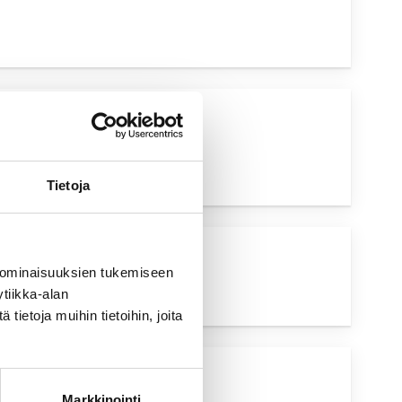
UVA HAKU
Tietoja
UVA HAKU
 ominaisuuksien tukemiseen
tiikka-alan
ietoja muihin tietoihin, joita
UVA HAKU
Markkinointi