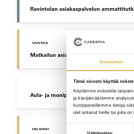
Ravintolan asiakaspalvelun ammattitutki
VANTAA
Matkailun asiakaspalvelija | Matkailuala
Suostumus
Tämä sivusto käyttää eväste
Käytämme evästeitä tarjoama
Aula- ja monipalvelut | Liiketoiminnan 
ja kävijämäärämme analysoim
kumppaneillemme tietoja siitä
olet antanut heille tai joita o
Suostumuksen
HELSINKI
Välttämätön
valinta