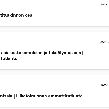
JATK
ttitutkinnon osa
JATK
n asiakaskokemuksen ja tekoälyn osaaja |
atutkinto
JATK
misala | Liiketoiminnan ammattitutkinto