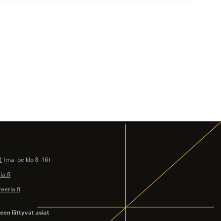
1
(ma–pe klo 8–16)
a.fi
eeria.fi
en liittyvät asiat