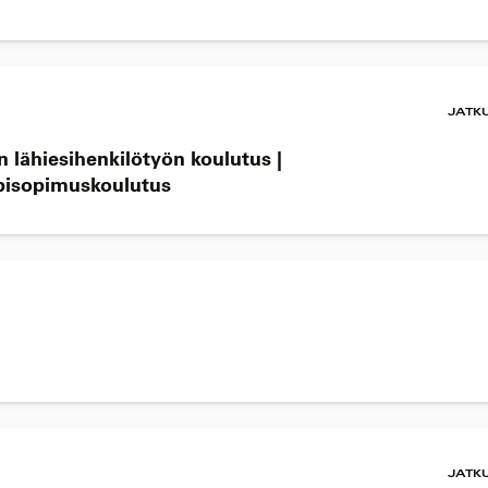
JATK
an lähiesihenkilötyön koulutus |
ppisopimuskoulutus
JATK