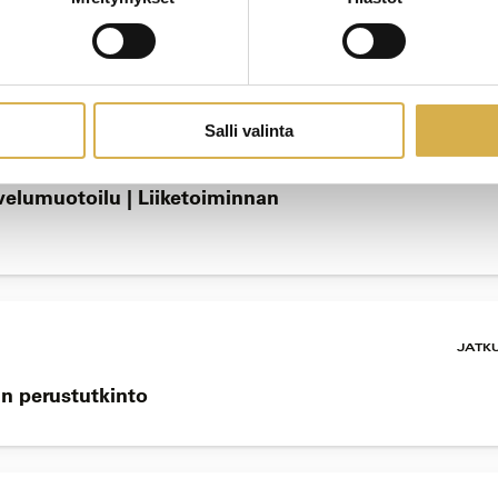
rustutkinto
Salli valinta
JATK
elumuotoilu | Liiketoiminnan
JATK
n perustutkinto