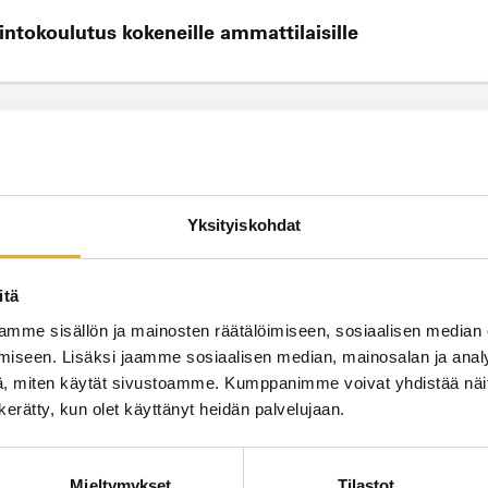
ntokoulutus kokeneille ammattilaisille
JATK
n perustutkinto
Yksityiskohdat
itä
JATK
mme sisällön ja mainosten räätälöimiseen, sosiaalisen median
ammattitutkinnon osa
iseen. Lisäksi jaamme sosiaalisen median, mainosalan ja analy
, miten käytät sivustoamme. Kumppanimme voivat yhdistää näitä t
n kerätty, kun olet käyttänyt heidän palvelujaan.
JATK
Mieltymykset
Tilastot