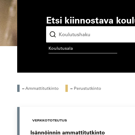
Etsi kiinnostava kou
koulutusala
kou
= Ammattitutkinto
= Perustutkinto
VERKKOTOTEUTUS
Isännöinnin ammattitutkinto