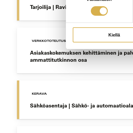
Tarjoilija | Ravintola- ja catering-alan pe
Kiellä
VERKKOTOTEUTUS
Asiakaskokemuksen kehittäminen ja palv
ammattitutkinnon osa
KERAVA
Sähköasentaja | Sähkö- ja automaatioala