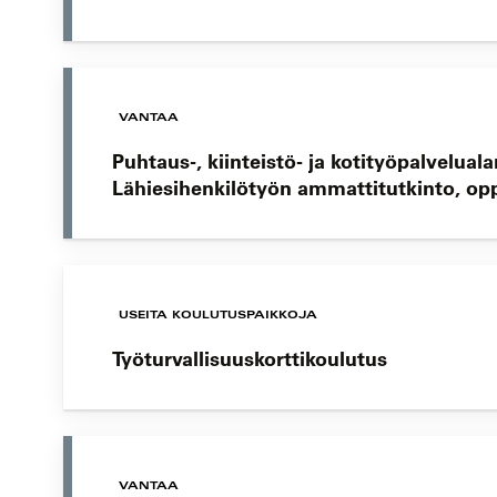
VANTAA
Puhtaus-, kiinteistö- ja kotityöpalvelual
Lähiesihenkilötyön ammattitutkinto, o
USEITA KOULUTUSPAIKKOJA
Työturvallisuuskorttikoulutus
VANTAA