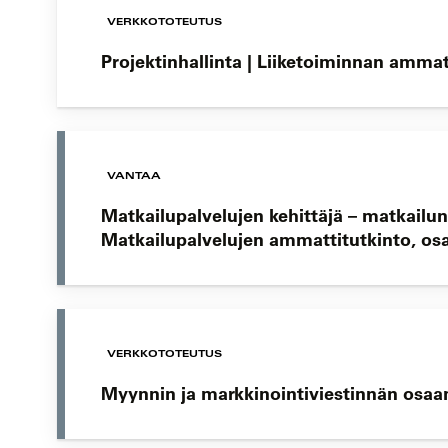
VERKKOTOTEUTUS
Projektinhallinta | Liiketoiminnan amma
VANTAA
Matkailupalvelujen kehittäjä – matkailu
Matkailupalvelujen ammattitutkinto, os
VERKKOTOTEUTUS
Myynnin ja markkinointiviestinnän osaa