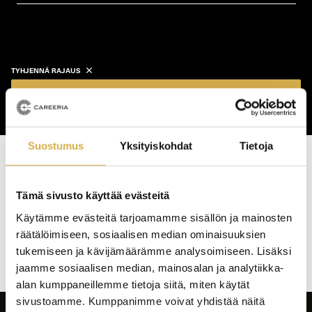
koulutustyyppi
koulutuspaikka
TYHJENNÄ RAJAUS
Näytä koulutukset
Suostumus
Yksityiskohdat
Tietoja
Haku tuotti osumia: 0 kpl
Tämä sivusto käyttää evästeitä
Koulutushaun
Käytämme evästeitä tarjoamamme sisällön ja mainosten
sivujen
räätälöimiseen, sosiaalisen median ominaisuuksien
selaus
tukemiseen ja kävijämäärämme analysoimiseen. Lisäksi
jaamme sosiaalisen median, mainosalan ja analytiikka-
alan kumppaneillemme tietoja siitä, miten käytät
sivustoamme. Kumppanimme voivat yhdistää näitä