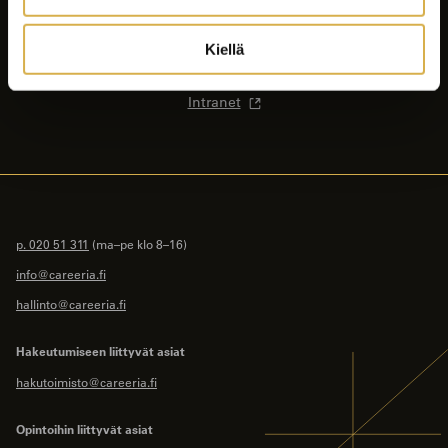
Ajankohtaista
Opiskelijalle
Kiellä
Yhteystiedot
Intranet
p. 020 51 311
(ma–pe klo 8–16)
info@careeria.fi
hallinto@careeria.fi
Hakeutumiseen liittyvät asiat
hakutoimisto@careeria.fi
Opintoihin liittyvät asiat