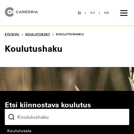
Siirry
sisältöön
FI
SV
EN
›
›
ETUSIVU
KOULUTUKSET
KOULUTUSHAKU
Koulutushaku
Etsi kiinnostava koulutus
koulutusala