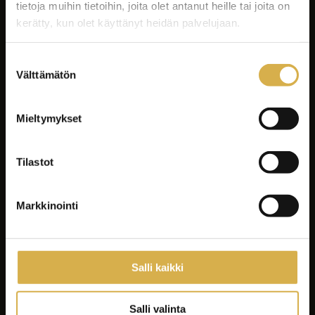
tietoja muihin tietoihin, joita olet antanut heille tai joita on
kerätty, kun olet käyttänyt heidän palvelujaan.
Suostumuksen
Välttämätön
valinta
Facebook
Instagram
Mieltymykset
LinkedIn
Youtube
Tilastot
Tiktok
Spotify
Markkinointi
Koulutukset
Yrityksille ja yhteisöille
Salli kaikki
Asiakastyöt
Careeria
Salli valinta