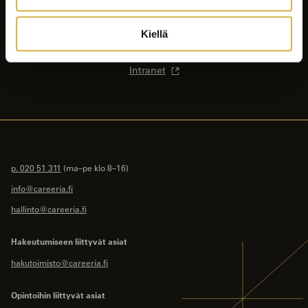
Ajankohtaista
Opiskelijalle
Kiellä
Yhteystiedot
Intranet
p. 020 51 311
(ma–pe klo 8–16)
info@careeria.fi
hallinto@careeria.fi
Hakeutumiseen liittyvät asiat
hakutoimisto@careeria.fi
Opintoihin liittyvät asiat