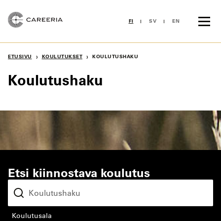
Siirry
sisältöön
FI
SV
EN
›
›
ETUSIVU
KOULUTUKSET
KOULUTUSHAKU
Koulutushaku
Etsi kiinnostava koulutus
koulutusala