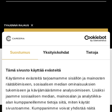
koulutustyyppi
koulutuspaikka
TYHJENNÄ RAJAUS
Näytä koulutukset
Suostumus
Yksityiskohdat
Tietoja
Haku tuotti osumia: 0 kpl
Tämä sivusto käyttää evästeitä
Koulutushaun
Käytämme evästeitä tarjoamamme sisällön ja mainosten
sivujen
räätälöimiseen, sosiaalisen median ominaisuuksien
selaus
tukemiseen ja kävijämäärämme analysoimiseen. Lisäksi
jaamme sosiaalisen median, mainosalan ja analytiikka-
alan kumppaneillemme tietoja siitä, miten käytät
sivustoamme. Kumppanimme voivat yhdistää näitä