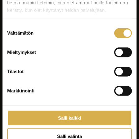
tietoja muihin tietoihin, joita olet antanut heille tai joita on
kerätty, kun olet käyttänyt heidän palvelujaan.
Suostumuksen
Välttämätön
valinta
Facebook
Instagram
Mieltymykset
LinkedIn
Youtube
Tilastot
Tiktok
Spotify
Markkinointi
Koulutukset
Yrityksille ja yhteisöille
Salli kaikki
Asiakastyöt
Careeria
Salli valinta