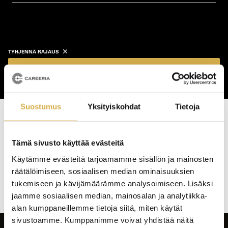
koulutustyyppi
koulutuspaikka
TYHJENNÄ RAJAUS
Näytä koulutukset
Suostumus
Yksityiskohdat
Tietoja
Haku tuotti osumia: 0 kpl
Tämä sivusto käyttää evästeitä
Koulutushaun
Käytämme evästeitä tarjoamamme sisällön ja mainosten
sivujen
räätälöimiseen, sosiaalisen median ominaisuuksien
selaus
tukemiseen ja kävijämäärämme analysoimiseen. Lisäksi
jaamme sosiaalisen median, mainosalan ja analytiikka-
alan kumppaneillemme tietoja siitä, miten käytät
sivustoamme. Kumppanimme voivat yhdistää näitä