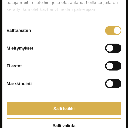
tietoja muihin tietoihin, joita olet antanut heille tai joita on
kerätty, kun olet käyttänyt heidän palvelujaan.
Suostumuksen
Välttämätön
valinta
Facebook
Instagram
Mieltymykset
LinkedIn
Youtube
Tilastot
Tiktok
Spotify
Markkinointi
Koulutukset
Yrityksille ja yhteisöille
Salli kaikki
Asiakastyöt
Careeria
Salli valinta