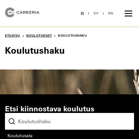
Siirry
sisältöön
FI
SV
EN
›
›
ETUSIVU
KOULUTUKSET
KOULUTUSHAKU
Koulutushaku
Etsi kiinnostava koulutus
koulutusala