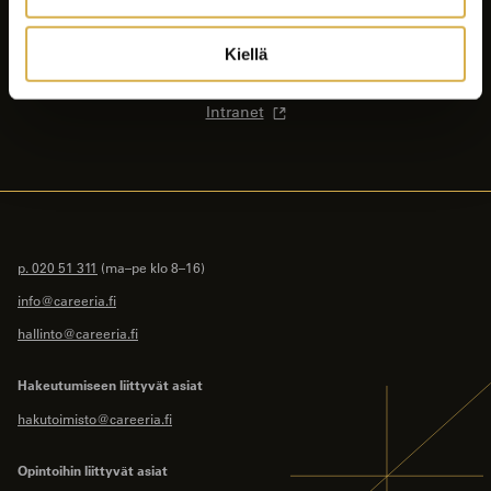
Ajankohtaista
Opiskelijalle
Kiellä
Yhteystiedot
Intranet
p. 020 51 311
(ma–pe klo 8–16)
info@careeria.fi
hallinto@careeria.fi
Hakeutumiseen liittyvät asiat
hakutoimisto@careeria.fi
Opintoihin liittyvät asiat