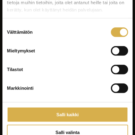
tietoja muihin tietoihin, joita olet antanut heille tai joita on
kerätty, kun olet käyttänyt heidän palvelujaan.
Suostumuksen
Välttämätön
valinta
Facebook
Instagram
Mieltymykset
LinkedIn
Youtube
Tilastot
Tiktok
Spotify
Markkinointi
Koulutukset
Yrityksille ja yhteisöille
Salli kaikki
Asiakastyöt
Careeria
Salli valinta