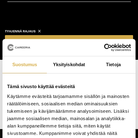
koulutustyyppi
koulutuspaikka
TYHJENNÄ RAJAUS
Näytä koulutukset
Suostumus
Yksityiskohdat
Tietoja
Haku tuotti osumia: 0 kpl
Tämä sivusto käyttää evästeitä
Koulutushaun
Käytämme evästeitä tarjoamamme sisällön ja mainosten
sivujen
räätälöimiseen, sosiaalisen median ominaisuuksien
selaus
tukemiseen ja kävijämäärämme analysoimiseen. Lisäksi
jaamme sosiaalisen median, mainosalan ja analytiikka-
alan kumppaneillemme tietoja siitä, miten käytät
sivustoamme. Kumppanimme voivat yhdistää näitä