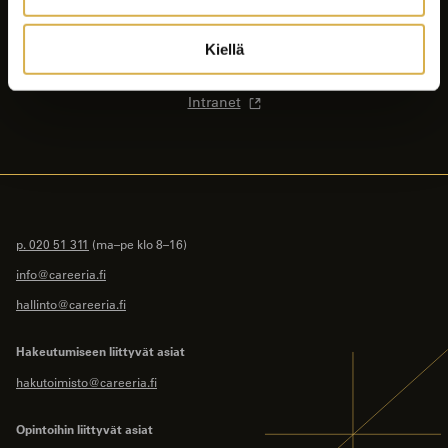
Ajankohtaista
Opiskelijalle
Kiellä
Yhteystiedot
Intranet
p. 020 51 311
(ma–pe klo 8–16)
info@careeria.fi
hallinto@careeria.fi
Hakeutumiseen liittyvät asiat
hakutoimisto@careeria.fi
Opintoihin liittyvät asiat