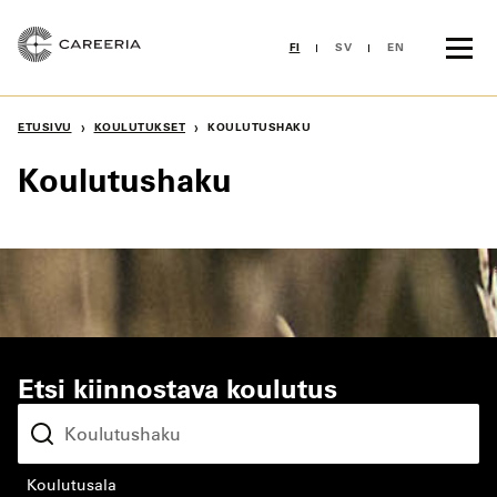
Siirry
sisältöön
FI
SV
EN
›
›
ETUSIVU
KOULUTUKSET
KOULUTUSHAKU
Koulutushaku
Etsi kiinnostava koulutus
koulutusala