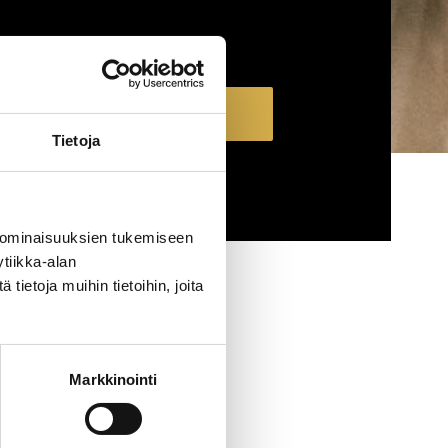
Näytä koulutukset
Tietoja
TYHJENNÄ RAJAUS
 ominaisuuksien tukemiseen
tiikka-alan
ietoja muihin tietoihin, joita
Markkinointi