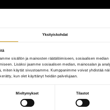
lutus
Yksityiskohdat
lutustyyppi
koulutuspaikka
itä
mme sisällön ja mainosten räätälöimiseen, sosiaalisen median
iseen. Lisäksi jaamme sosiaalisen median, mainosalan ja analy
, miten käytät sivustoamme. Kumppanimme voivat yhdistää näitä t
n kerätty, kun olet käyttänyt heidän palvelujaan.
Mieltymykset
Tilastot