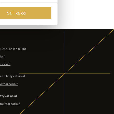
Salli kaikki
1
(ma–pe klo 8–16)
a.fi
eeria.fi
en liittyvät asiat
o@careeria.fi
ittyvät asiat
to@careeria.fi