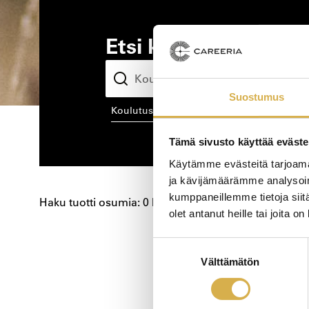
Etsi kiinnostava kou
Suostumus
koulutusala
kou
Tämä sivusto käyttää eväste
Käytämme evästeitä tarjoama
ja kävijämäärämme analysoim
kumppaneillemme tietoja siitä
Haku tuotti osumia: 0 kpl
olet antanut heille tai joita o
Koulutushaun
Suostumuksen
Välttämätön
valinta
sivujen
selaus