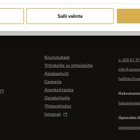
Salli valinta
Koulutukset
p. 020 51 31
Yrityksille ja yhteisöille
info@careeri
Asiakastyöt
hallinto@car
Careeria
Ajankohtaista
Hakeutumise
Opiskelijalle
hakutoimist
Yhteystiedot
Intranet
Opintoihin li
opintotoimis