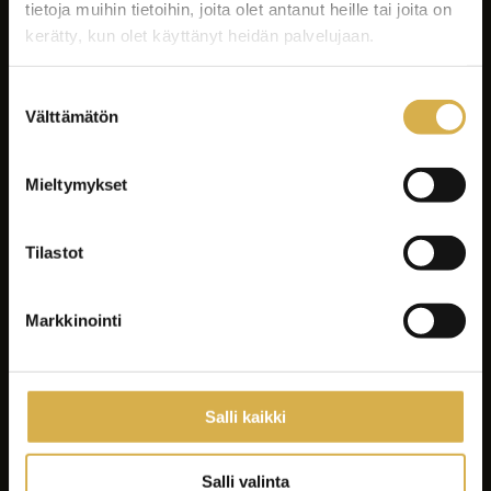
tietoja muihin tietoihin, joita olet antanut heille tai joita on
kerätty, kun olet käyttänyt heidän palvelujaan.
Suostumuksen
Välttämätön
valinta
Facebook
Instagram
Mieltymykset
LinkedIn
Youtube
Tilastot
Tiktok
Spotify
Markkinointi
Koulutukset
Yrityksille ja yhteisöille
Salli kaikki
Asiakastyöt
Careeria
Salli valinta