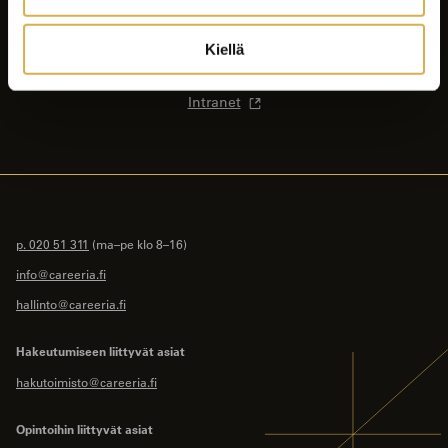
Ajankohtaista
Opiskelijalle
Kiellä
Yhteystiedot
Intranet
p. 020 51 311
(ma–pe klo 8–16)
info@careeria.fi
hallinto@careeria.fi
Hakeutumiseen liittyvät asiat
hakutoimisto@careeria.fi
Opintoihin liittyvät asiat