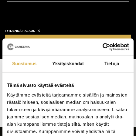
koulutustyyppi
koulutuspaikka
TYHJENNÄ RAJAUS
Näytä koulutukset
Suostumus
Yksityiskohdat
Tietoja
Haku tuotti osumia: 0 kpl
Tämä sivusto käyttää evästeitä
Koulutushaun
Käytämme evästeitä tarjoamamme sisällön ja mainosten
sivujen
räätälöimiseen, sosiaalisen median ominaisuuksien
selaus
tukemiseen ja kävijämäärämme analysoimiseen. Lisäksi
jaamme sosiaalisen median, mainosalan ja analytiikka-
alan kumppaneillemme tietoja siitä, miten käytät
sivustoamme. Kumppanimme voivat yhdistää näitä