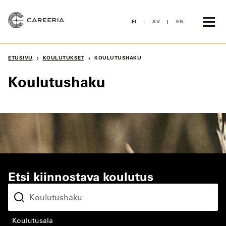
Siirry
sisältöön
FI
SV
EN
›
›
ETUSIVU
KOULUTUKSET
KOULUTUSHAKU
Koulutushaku
Etsi kiinnostava koulutus
koulutusala