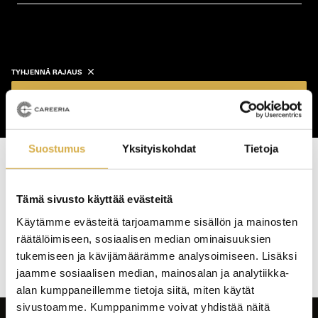
koulutustyyppi
koulutuspaikka
TYHJENNÄ RAJAUS
Näytä koulutukset
Suostumus
Yksityiskohdat
Tietoja
Haku tuotti osumia: 0 kpl
Tämä sivusto käyttää evästeitä
Koulutushaun
Käytämme evästeitä tarjoamamme sisällön ja mainosten
sivujen
räätälöimiseen, sosiaalisen median ominaisuuksien
selaus
tukemiseen ja kävijämäärämme analysoimiseen. Lisäksi
jaamme sosiaalisen median, mainosalan ja analytiikka-
alan kumppaneillemme tietoja siitä, miten käytät
sivustoamme. Kumppanimme voivat yhdistää näitä