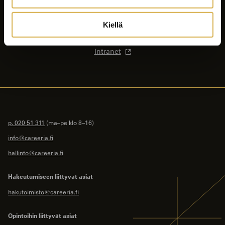
Ajankohtaista
Opiskelijalle
Kiellä
Yhteystiedot
Intranet
p. 020 51 311
(ma–pe klo 8–16)
info@careeria.fi
hallinto@careeria.fi
Hakeutumiseen liittyvät asiat
hakutoimisto@careeria.fi
Opintoihin liittyvät asiat