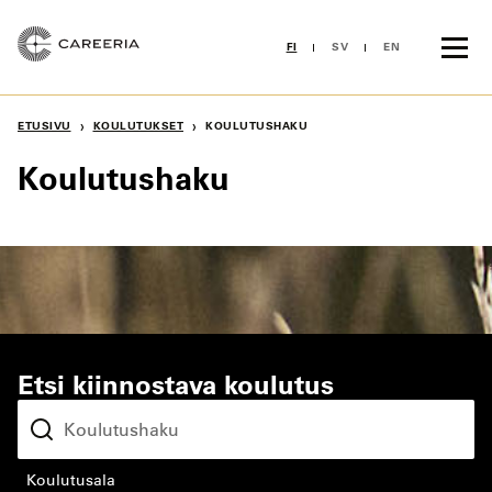
Siirry
sisältöön
FI
SV
EN
›
›
ETUSIVU
KOULUTUKSET
KOULUTUSHAKU
Koulutushaku
Etsi kiinnostava koulutus
koulutusala