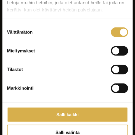
tietoja muihin tietoihin, joita olet antanut heille tai joita on
kerätty, kun olet käyttänyt heidän palvelujaan.
Suostumuksen
Välttämätön
valinta
Facebook
Instagram
Mieltymykset
LinkedIn
Youtube
Tilastot
Tiktok
Spotify
Markkinointi
Koulutukset
Yrityksille ja yhteisöille
Salli kaikki
Asiakastyöt
Careeria
Salli valinta