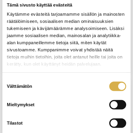
perustutkinto, työvoimakoulutus (nro
Tämä sivusto käyttää evästeitä
26058289)
Käytämme evästeitä tarjoamamme sisällön ja mainosten
räätälöimiseen, sosiaalisen median ominaisuuksien
KOULUTUS ALKAA
tukemiseen ja kävijämäärämme analysoimiseen. Lisäksi
24.8.2026
jaamme sosiaalisen median, mainosalan ja analytiikka-
alan kumppaneillemme tietoja siitä, miten käytät
VIIMEINEN HAKUPÄIVÄ
sivustoamme. Kumppanimme voivat yhdistää näitä
tietoja muihin tietoihin, joita olet antanut heille tai joita on
19.8.2026
kerätty, kun olet käyttänyt heidän palvelujaan.
Suostumuksen
Välttämätön
valinta
VANTAA
Mieltymykset
Asiakaspalveluun ravintola- ja
kahvilatyöhön | Ravintola- ja catering-alan
perustutkinto, osatutkinto
Tilastot