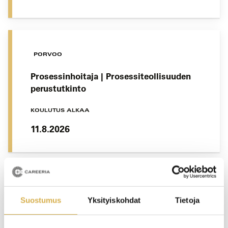
PORVOO
Prosessinhoitaja | Prosessiteollisuuden
perustutkinto
KOULUTUS ALKAA
11.8.2026
KERAVA
Suostumus
Yksityiskohdat
Tietoja
Rakennusalan koulutus
maahanmuuttaneille | Rakennusalan