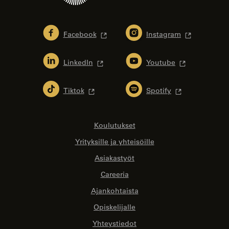
Facebook
Instagram
LinkedIn
Youtube
Tiktok
Spotify
Koulutukset
Yrityksille ja yhteisöille
Asiakastyöt
Careeria
Ajankohtaista
Opiskelijalle
Yhteystiedot