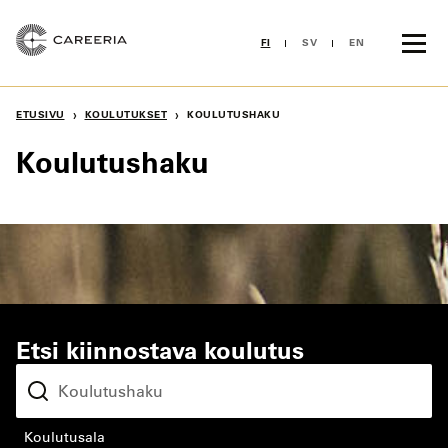
Siirry
sisältöön
FI
SV
EN
›
›
ETUSIVU
KOULUTUKSET
KOULUTUSHAKU
Koulutushaku
Etsi kiinnostava koulutus
koulutusala