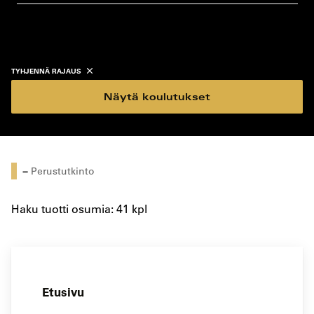
koulutustyyppi
koulutuspaikka
TYHJENNÄ RAJAUS
Näytä koulutukset
= Perustutkinto
Haku tuotti osumia: 41 kpl
Etusivu