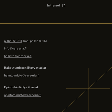
Intranet
p. 020 51 311
(ma–pe klo 8–16)
info@careeria.fi
hallinto@careeria.fi
Hakeutumiseen liittyvät asiat
hakutoimisto@careeria.fi
Opintoihin liittyvät asiat
opintotoimisto@careeria.fi