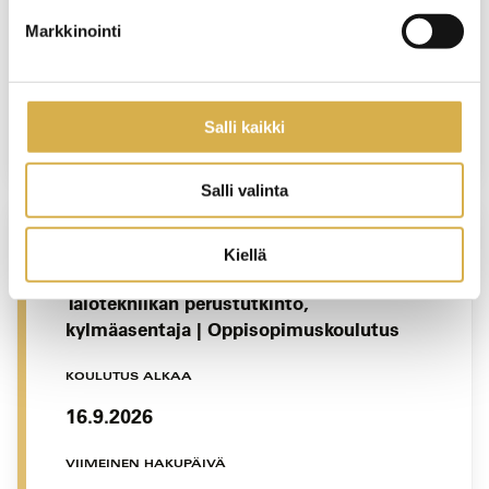
KOULUTUS ALKAA
Markkinointi
9.9.2026
VIIMEINEN HAKUPÄIVÄ
17.8.2026
Salli kaikki
Salli valinta
Kiellä
VANTAA
Talotekniikan perustutkinto,
kylmäasentaja | Oppisopimuskoulutus
KOULUTUS ALKAA
16.9.2026
VIIMEINEN HAKUPÄIVÄ