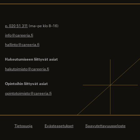
p. 020 51 311
(ma–pe klo 8–16)
info@careeria.fi
hallinto@careeria.fi
Hakeutumiseen liittyvät asiat
hakutoimisto@careeria.fi
Opintoihin liittyvät asiat
opintotoimisto@careeria.fi
Tietosuoja
Evästeasetukset
Saavutettavuusseloste