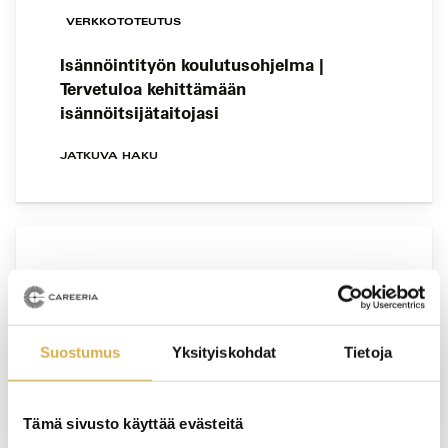
VERKKOTOTEUTUS
Isännöintityön koulutusohjelma |
Tervetuloa kehittämään
isännöitsijätaitojasi
JATKUVA HAKU
USEITA KOULUTUSPAIKKOJA
Laaja trukkikoulutus – 5 päivän syventävä
koulutus trukkiosaajille
Suostumus
Yksityiskohdat
Tietoja
Tämä sivusto käyttää evästeitä