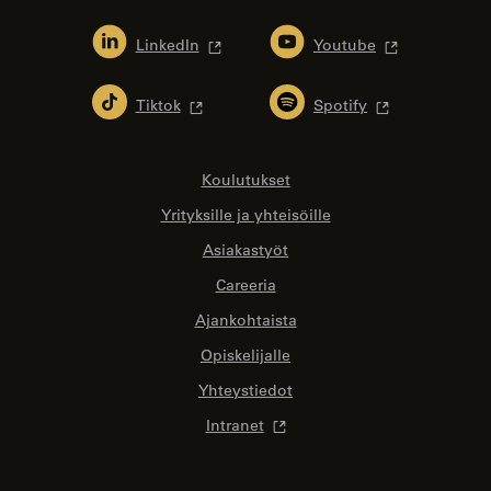
LinkedIn
Youtube
Tiktok
Spotify
Koulutukset
Yrityksille ja yhteisöille
Asiakastyöt
Careeria
Ajankohtaista
Opiskelijalle
Yhteystiedot
Intranet