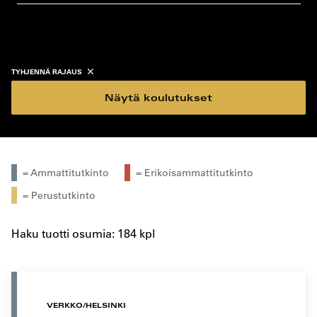
koulutustyyppi
koulutuspaikka
TYHJENNÄ RAJAUS
Näytä koulutukset
= Ammattitutkinto
= Erikoisammattitutkinto
= Perustutkinto
Haku tuotti osumia: 184 kpl
VERKKO/HELSINKI