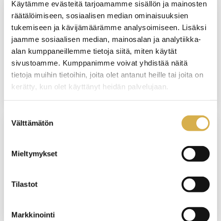
Käytämme evästeitä tarjoamamme sisällön ja mainosten
räätälöimiseen, sosiaalisen median ominaisuuksien
PORVOO
tukemiseen ja kävijämäärämme analysoimiseen. Lisäksi
jaamme sosiaalisen median, mainosalan ja analytiikka-
Tarjoilija | Ravintola- ja catering-alan
alan kumppaneillemme tietoja siitä, miten käytät
perustutkinto
sivustoamme. Kumppanimme voivat yhdistää näitä
tietoja muihin tietoihin, joita olet antanut heille tai joita on
JATKUVA HAKU
kerätty, kun olet käyttänyt heidän palvelujaan.
Suostumuksen
Välttämätön
valinta
VERKKOTOTEUTUS
Mieltymykset
Palvelulogistiikan ammattitutkinto |
Varastologistiikan osaamisala
Tilastot
JATKUVA HAKU
Markkinointi