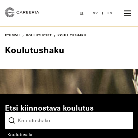
Siirry
sisältöön
FI
SV
EN
›
›
ETUSIVU
KOULUTUKSET
KOULUTUSHAKU
Koulutushaku
Etsi kiinnostava koulutus
koulutusala