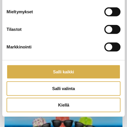
Mieltymykset
Tilastot
Markkinointi
Välkommen till det nya läsåret!
Salli kaikki
11.6.2026
NYHET
Salli valinta
Kiellä