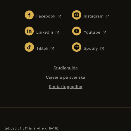
Facebook
Instagram
LinkedIn
Youtube
Tiktok
Spotify
Studieguide
Careeria på svenska
Kontaktuppgifter
tel. 020 51 311
(mån–fre kl. 8–16)