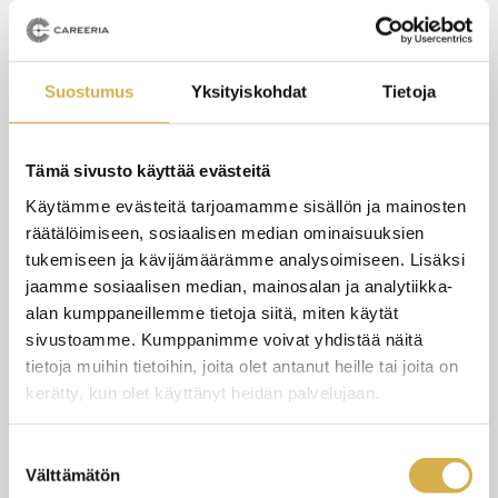
Suostumus
Yksityiskohdat
Tietoja
Tämä sivusto käyttää evästeitä
Käytämme evästeitä tarjoamamme sisällön ja mainosten
räätälöimiseen, sosiaalisen median ominaisuuksien
Överföring av uppgifter i övergångsskedet
tukemiseen ja kävijämäärämme analysoimiseen. Lisäksi
jaamme sosiaalisen median, mainosalan ja analytiikka-
alan kumppaneillemme tietoja siitä, miten käytät
3.8.2026
NYHET
sivustoamme. Kumppanimme voivat yhdistää näitä
tietoja muihin tietoihin, joita olet antanut heille tai joita on
kerätty, kun olet käyttänyt heidän palvelujaan.
Suostumuksen
Välttämätön
valinta