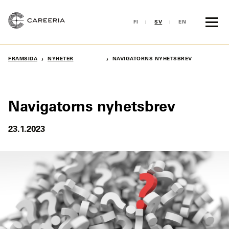
Skip
to
FI
SV
EN
content
›
›
FRAMSIDA
NYHETER
NAVIGATORNS NYHETSBREV
Navigatorns nyhetsbrev
23.1.2023