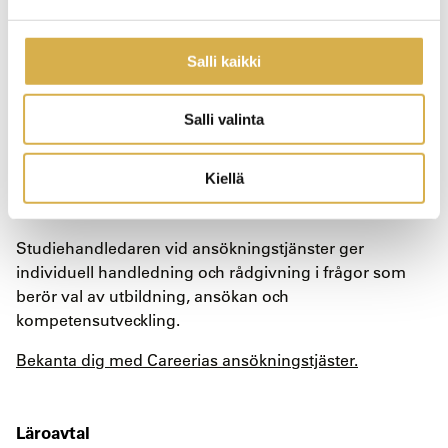
Bekanta dig med vårt hela utbildningsutbud på finska
sidan
och ansök genast. Till Careeria kan man smidigt
Salli kaikki
ansöka till utbildningar kontinuerligt året runt.
Salli valinta
Ansökningstjänster
Kiellä
Careerias ansökningstjänster ger handledning och
rådgivning i frågor om Careerias utbildningar.
Studiehandledaren vid ansökningstjänster ger
individuell handledning och rådgivning i frågor som
berör val av utbildning, ansökan och
kompetensutveckling.
Bekanta dig med Careerias ansökningstjäster.
Läroavtal