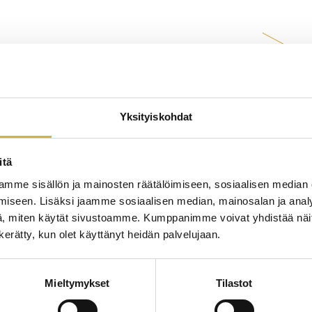
Yksityiskohdat
Studier och idrott
itä
mme sisällön ja mainosten räätälöimiseen, sosiaalisen median
iseen. Lisäksi jaamme sosiaalisen median, mainosalan ja analy
, miten käytät sivustoamme. Kumppanimme voivat yhdistää näitä t
n kerätty, kun olet käyttänyt heidän palvelujaan.
Mieltymykset
Tilastot