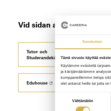
Vid sidan av studierna
Suostumus
Tutor- och
Studerandekårsverksamhet
Tämä sivusto käyttää eväste
Käytämme evästeitä tarjoama
ja kävijämäärämme analysoim
kumppaneillemme tietoja siitä
Eduhouse
olet antanut heille tai joita o
Suostumuksen
Välttämätön
valinta