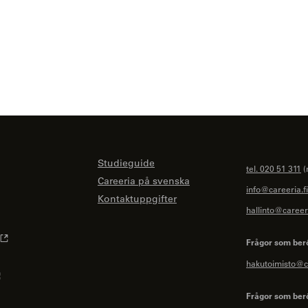
Studieguide
tel. 020 51 311
(
Careeria på svenska
info@careeria.fi
Kontaktuppgifter
hallinto@careeri
Frågor som ber
hakutoimisto@ca
Frågor som ber