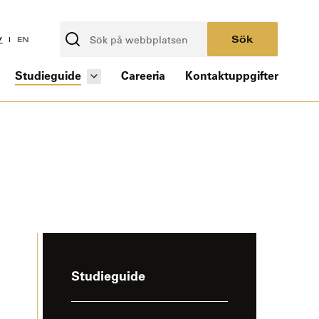
Sök
V
EN
Studieguide
Careeria
Kontaktuppgifter
-
Studieguide
sivun
sivuvalikko