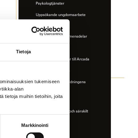
Psykologtjänster
Uppsökande ungdomsarbete
Under studietiden
Gemensamma examensdelar
Kombiexamen
Tietoja
Smidiga övergånger till Arcada
Studeranderespons
 ominaisuuksien tukemiseen
Förlängning av utbildningens
tiikka-alan
avgiftsfrihet
ietoja muihin tietoihin, joita
Stöd för studierna
Studiehandledning och särskilt
stöd
Markkinointi
StudyO