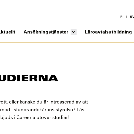
FI
S
ktuellt
Ansökningstjänster
Läroavtalsutbildning
TUDIERNA
tt, eller kanske du är intresserad av att
 med i studerandekårens styrelse? Läs
uds i Careeria utöver studier!