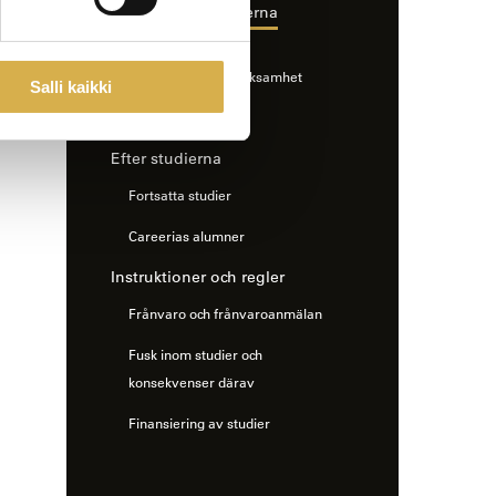
Vid sidan av studierna
Tutor- och
Studerandekårsverksamhet
Salli kaikki
Studier och idrott
Efter studierna
Fortsatta studier
Careerias alumner
Instruktioner och regler
Frånvaro och frånvaroanmälan
Fusk inom studier och
konsekvenser därav
Finansiering av studier