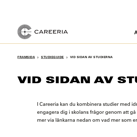
Skip
to
content
A
›
›
FRAMSIDA
STUDIEGUIDE
VID SIDAN AV STUDIERNA
VID SIDAN AV S
I Careeria kan du kombinera studier med idro
engagera dig i skolans frågor genom att gå
mer via länkarna nedan om vad mer som erbj