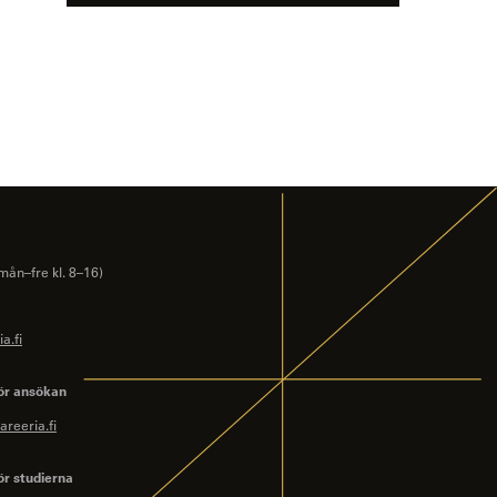
mån–fre kl. 8–16)
a.fi
ör ansökan
reeria.fi
ör studierna