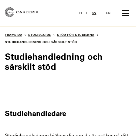
Skip
to
FI
SV
EN
content
›
›
›
FRAMSIDA
STUDIEGUIDE
STÖD FÖR STUDIERNA
STUDIEHANDLEDNING OCH SÄRSKILT STÖD
Studiehandledning och
särskilt stöd
Studiehandledare
Studiehandledaren hjälper dig om du är osäker på ditt