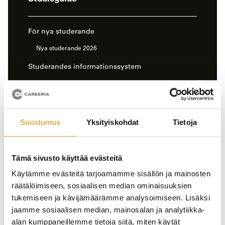
sivun
sivuvalikko
För nya studerande
Nya studerande 2026
Studerandes informationssystem
Tuudo
Inloggning till Careerias Moodle
Studerandes MFA-instruktion
Suostumus
Yksityiskohdat
Tietoja
Studerandens dashboard
Elektronisk studiebyrå
Tämä sivusto käyttää evästeitä
Käytämme evästeitä tarjoamamme sisällön ja mainosten
Elektroniska betyg och intyg
räätälöimiseen, sosiaalisen median ominaisuuksien
Studerandevårdens tjänster
tukemiseen ja kävijämäärämme analysoimiseen. Lisäksi
Hälsovårdstjänster
jaamme sosiaalisen median, mainosalan ja analytiikka-
alan kumppaneillemme tietoja siitä, miten käytät