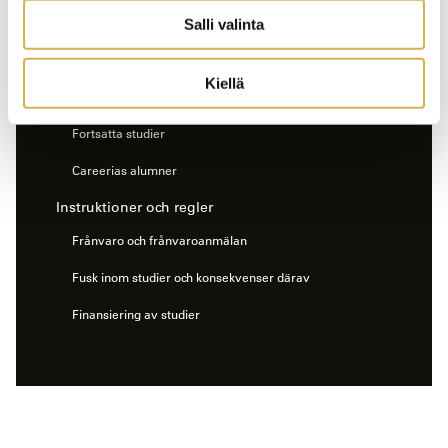
Salli valinta
Tutor- och Studerandekårsverksamhet
Studier och idrott
Kiellä
Efter studierna
Fortsatta studier
Careerias alumner
Instruktioner och regler
Frånvaro och frånvaroanmälan
Fusk inom studier och konsekvenser därav
Finansiering av studier