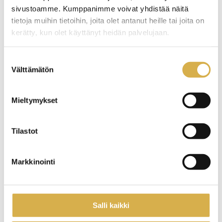
Kurator
sivustoamme. Kumppanimme voivat yhdistää näitä
tietoja muihin tietoihin, joita olet antanut heille tai joita on
Psykologtjänster
kerätty, kun olet käyttänyt heidän palvelujaan.
Uppsökande ungdomsarbete
Under studietiden
Suostumuksen
Välttämätön
valinta
Gemensamma examensdelar
Kombiexamen
Mieltymykset
Smidiga övergånger till Arcada
Studeranderespons
Tilastot
Förlängning av utbildningens avgiftsfrihet
Markkinointi
Stöd för studierna
Studiehandledning och särskilt stöd
StudyO
Salli kaikki
Vid sidan av studierna