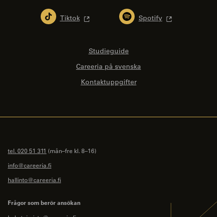
Tiktok
Spotify
Studieguide
Careeria på svenska
Kontaktuppgifter
tel. 020 51 311
(mån–fre kl. 8–16)
info@careeria.fi
hallinto@careeria.fi
Frågor som berör ansökan