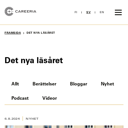
Skip
to
FI
SV
EN
content
›
FRAMSIDA
DET NYA LÄSÅRET
Det nya läsåret
Allt
Berättelser
Bloggar
Nyhet
Podcast
Videor
6.8.2024
NYHET