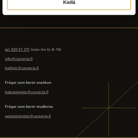
Kiellä
Kontaktuppgifter
tel. 020 51 311
(mån–fre kl. 8–16)
info@careeria.fi
hallinto@careeria.fi
Frågor som berör ansökan
hakutoimisto@careeria.fi
Frågor som berör studierna
opintotoimisto@careeria.fi