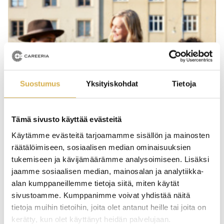
Suostumus
Yksityiskohdat
Tietoja
Tämä sivusto käyttää evästeitä
Käytämme evästeitä tarjoamamme sisällön ja mainosten
räätälöimiseen, sosiaalisen median ominaisuuksien
tukemiseen ja kävijämäärämme analysoimiseen. Lisäksi
Välkommen till det nya läsåret!
jaamme sosiaalisen median, mainosalan ja analytiikka-
alan kumppaneillemme tietoja siitä, miten käytät
sivustoamme. Kumppanimme voivat yhdistää näitä
Bläddra
tietoja muihin tietoihin, joita olet antanut heille tai joita on
i
kerätty, kun olet käyttänyt heidän palvelujaan.
artiklar