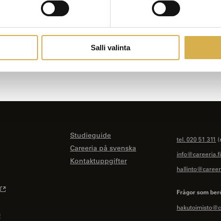
Salli valinta
Studieguide
tel. 020 51 311
(
Careeria på svenska
info@careeria.fi
Kontaktuppgifter
hallinto@careeri
Frågor som ber
hakutoimisto@ca