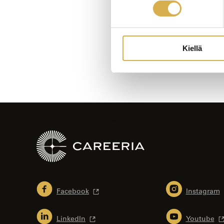
Bläddra
i
artiklar
Kiellä
Facebook
Instagram
LinkedIn
Youtube