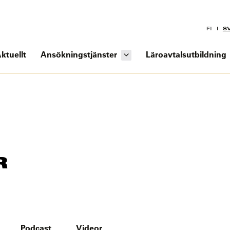
FI
S
ktuellt
Ansökningstjänster
Läroavtalsutbildning
R
Podcast
Videor