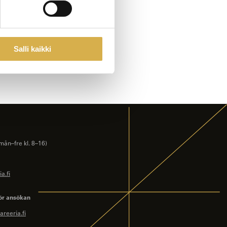
Salli kaikki
mån–fre kl. 8–16)
a.fi
ör ansökan
reeria.fi