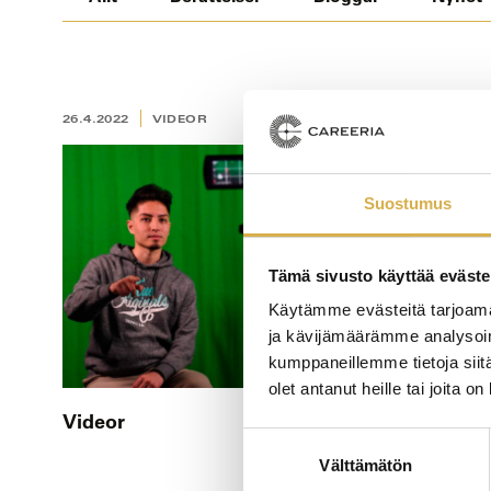
26.4.2022
VIDEOR
Suostumus
Tämä sivusto käyttää eväste
Käytämme evästeitä tarjoama
ja kävijämäärämme analysoim
kumppaneillemme tietoja siitä
olet antanut heille tai joita o
Videor
Suostumuksen
Välttämätön
valinta