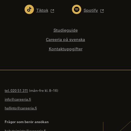
Tiktok
Spotify
Studieguide
Careeria på svenska
Kontaktuppgifter
tel. 020 51 311
(mån–fre kl. 8–16)
info@careeria.fi
hallinto@careeria.fi
Frågor som berör ansökan
hakutoimisto@careeria.fi