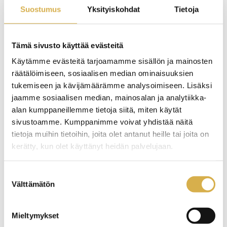
huvudsakligen i slutskedet av studierna. Utomlands
Suostumus
Yksityiskohdat
Tietoja
skaffar man sig kunnande i enlighet med den egna
yrkesinriktade examen. Förutom utomlandsvistelser, så
Tämä sivusto käyttää evästeitä
kan internationell verksamhet ske även i Finland.
Käytämme evästeitä tarjoamamme sisällön ja mainosten
Handbok (på finska):
Ulkomaille opintojen aikana
räätälöimiseen, sosiaalisen median ominaisuuksien
tukemiseen ja kävijämäärämme analysoimiseen. Lisäksi
jaamme sosiaalisen median, mainosalan ja analytiikka-
Internationella
alan kumppaneillemme tietoja siitä, miten käytät
berättelser
sivustoamme. Kumppanimme voivat yhdistää näitä
tietoja muihin tietoihin, joita olet antanut heille tai joita on
kerätty, kun olet käyttänyt heidän palvelujaan.
Internationella berättelser på Careerias hemsida (på
finska)
Kansainvälisiä tarinoita Careerian nettisivuilla.
Suostumuksen
Välttämätön
valinta
Utveckling och projekt
Mieltymykset