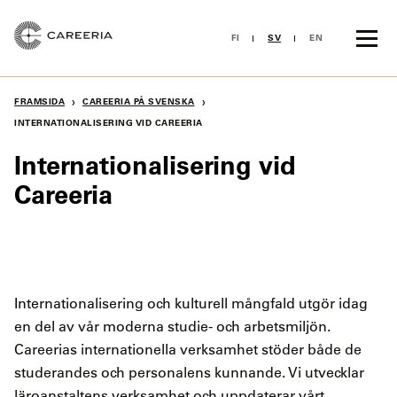
Skip
to
FI
SV
EN
content
›
›
FRAMSIDA
CAREERIA PÅ SVENSKA
INTERNATIONALISERING VID CAREERIA
Internationalisering vid
Careeria
Internationalisering och kulturell mångfald utgör idag
en del av vår moderna studie- och arbetsmiljön.
Careerias internationella verksamhet stöder både de
studerandes och personalens kunnande. Vi utvecklar
läroanstaltens verksamhet och uppdaterar vårt