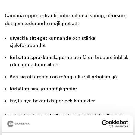
Careeria uppmuntrar till internationalisering, eftersom
det ger studerande möjlighet att:
utveckla sitt eget kunnande och stärka
självförtroendet
förbättra språkkunskaperna och få en bredare inblick
i den egna branschen
öva sig att arbeta i en mångkulturell arbetsmiljö
förbättra sina jobbmöjligheter
knyta nya bekantskaper och kontakter
En utomlandsperiod görs på en arbetsplats eller som
en studieperiod eller ett studiebesök vid en skola.
Studerande gör sina utomlandsperioder