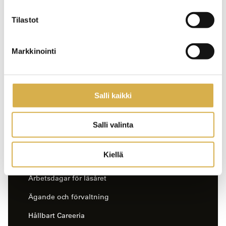
Careerias internationella projekt finns (på finska) på
Tilastot
sidan
hankkeet ja projektit.
Markkinointi
Salli kaikki
Salli valinta
-
Careeria på svenska
Kiellä
sivun
sivuvalikko
Arbetsdagar för läsåret
Ägande och förvaltning
Hållbart Careeria