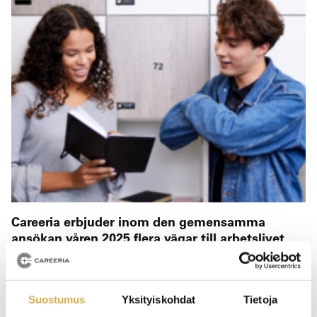
Careeria erbjuder inom den gemensamma
ansökan våren 2025 flera vägar till arbetslivet
och fortsatta studier
Suostumus
Yksityiskohdat
Tietoja
21.1.2022
NYHET