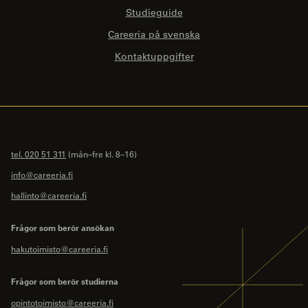
Studieguide
Careeria på svenska
Kontaktuppgifter
tel. 020 51 311
(mån–fre kl. 8–16)
info@careeria.fi
hallinto@careeria.fi
Frågor som berör ansökan
hakutoimisto@careeria.fi
Frågor som berör studierna
opintotoimisto@careeria.fi