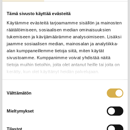
Tämä sivusto käyttää evästeitä
Käytämme evästeitä tarjoamamme sisällön ja mainosten
räätälöimiseen, sosiaalisen median ominaisuuksien
tukemiseen ja kävijämäärämme analysoimiseen. Lisäksi
jaamme sosiaalisen median, mainosalan ja analytiikka-
alan kumppaneillemme tietoja siitä, miten käytät
sivustoamme. Kumppanimme voivat yhdistää näitä
tietoja muihin tietoihin, joita olet antanut heille tai joita on
kerätty, kun olet käyttänyt heidän palvelujaan.
Suostumuksen
Välttämätön
valinta
Careeria erbjuder i den gemensamma ansökan
en individuell stig till grundexamen inom
Mieltymykset
yrkesutbildning i Askola, Borgå och Vanda
Tilastot