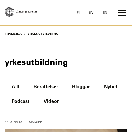
Skip
to
FI
SV
EN
content
›
FRAMSIDA
YRKESUTBILDNING
yrkesutbildning
Allt
Berättelser
Bloggar
Nyhet
Podcast
Videor
11.6.2026
NYHET