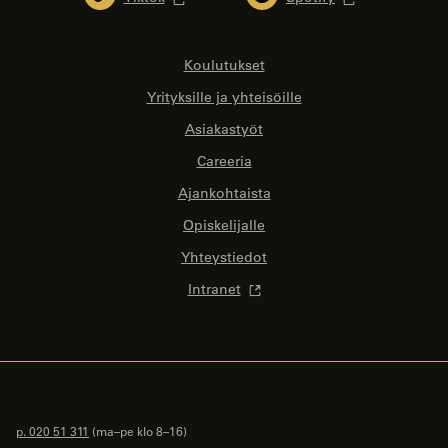
Koulutukset
Yrityksille ja yhteisöille
Asiakastyöt
Careeria
Ajankohtaista
Opiskelijalle
Yhteystiedot
Intranet
p. 020 51 311
(ma–pe klo 8–16)