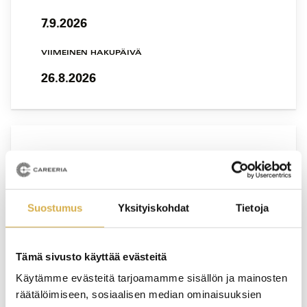
7.9.2026
VIIMEINEN HAKUPÄIVÄ
26.8.2026
VANTAA
Hiilidioksidi-, F-kaasu- ja hiilivetykylmän
asentajille | A1- ja B-pätevyyden
Suostumus
Yksityiskohdat
Tietoja
päivityskoulutus oppisopimuksella
KOULUTUS ALKAA
Tämä sivusto käyttää evästeitä
7.9.2026
Käytämme evästeitä tarjoamamme sisällön ja mainosten
räätälöimiseen, sosiaalisen median ominaisuuksien
VIIMEINEN HAKUPÄIVÄ