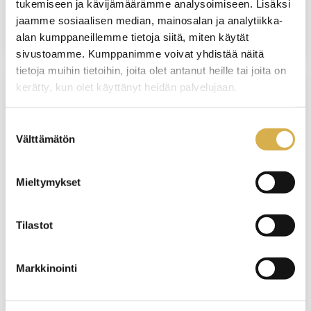
tukemiseen ja kävijämäärämme analysoimiseen. Lisäksi
jaamme sosiaalisen median, mainosalan ja analytiikka-
26.8.2026
alan kumppaneillemme tietoja siitä, miten käytät
sivustoamme. Kumppanimme voivat yhdistää näitä
tietoja muihin tietoihin, joita olet antanut heille tai joita on
kerätty, kun olet käyttänyt heidän palvelujaan.
VANTAA
Suostumuksen
Asiakaspalveluun ravintola- ja
Välttämätön
valinta
kahvilatyöhön | Ravintola- ja catering-alan
perustutkinto, osatutkinto
Mieltymykset
KOULUTUS ALKAA
9.9.2026
Tilastot
VIIMEINEN HAKUPÄIVÄ
Markkinointi
10.8.2026