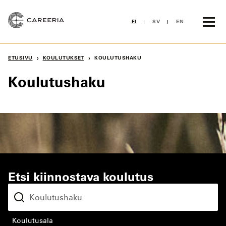
Siirry
sisältöön
FI
SV
EN
›
›
ETUSIVU
KOULUTUKSET
KOULUTUSHAKU
Koulutushaku
Etsi kiinnostava koulutus
koulutusala