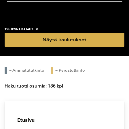
koulutustyyppi
koulutuspaikka
TYHJENNÄ RAJAUS
Näytä koulutukset
= Ammattitutkinto
= Perustutkinto
Haku tuotti osumia: 186 kpl
Etusivu