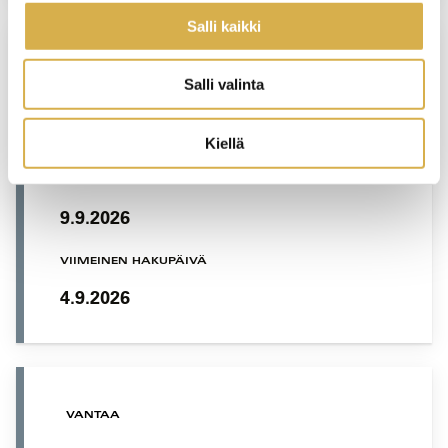
Salli kaikki
VANTAA
Salli valinta
Talotekniikan ammattitutkinto,
oppisopimuskoulutus | Kylmäasentaja
Kiellä
KOULUTUS ALKAA
9.9.2026
VIIMEINEN HAKUPÄIVÄ
4.9.2026
VANTAA