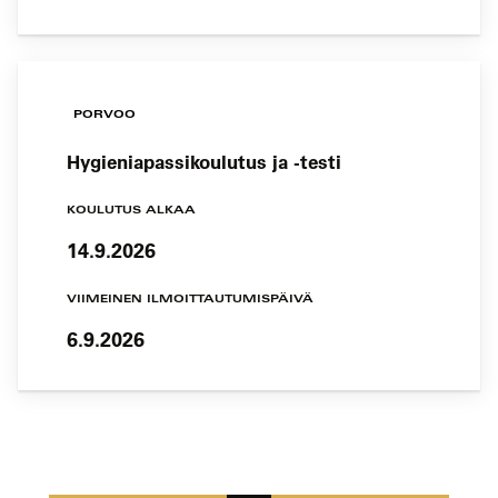
PORVOO
Hygieniapassikoulutus ja -testi
KOULUTUS ALKAA
14.9.2026
VIIMEINEN ILMOITTAUTUMISPÄIVÄ
6.9.2026
Koulutushaun
sivujen