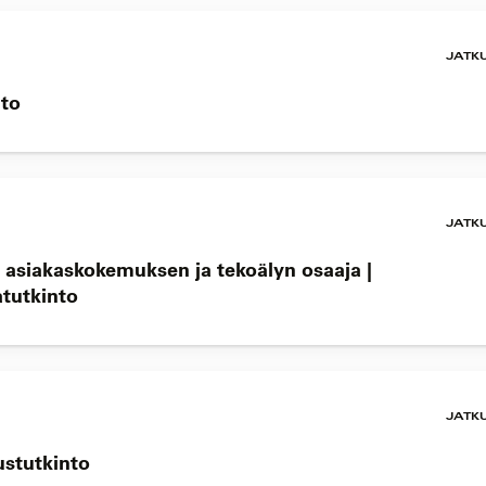
JATK
nto
JATK
n asiakaskokemuksen ja tekoälyn osaaja |
atutkinto
JATK
rustutkinto