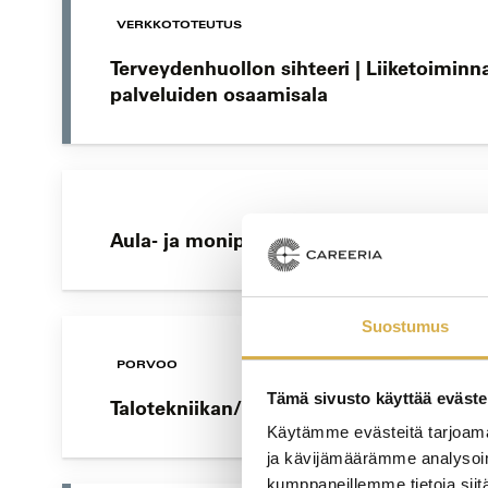
VERKKOTOTEUTUS
Terveydenhuollon sihteeri | Liiketoiminn
palveluiden osaamisala
Aula- ja monipalvelut | Liiketoiminnan 
Suostumus
PORVOO
Tämä sivusto käyttää eväste
Talotekniikan/Kone- ja tuotantotekniikan
Käytämme evästeitä tarjoama
ja kävijämäärämme analysoim
kumppaneillemme tietoja siitä