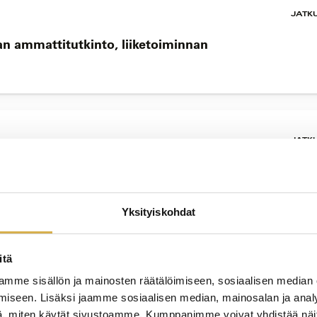
JATK
an ammattitutkinto, liiketoiminnan
JATK
ammattitutkinnon osa
Yksityiskohdat
JATK
itä
 osatutkinto | Osatutkinto
mme sisällön ja mainosten räätälöimiseen, sosiaalisen median
iseen. Lisäksi jaamme sosiaalisen median, mainosalan ja analy
, miten käytät sivustoamme. Kumppanimme voivat yhdistää näitä t