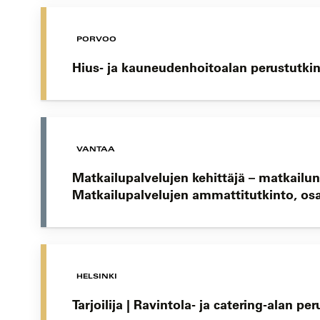
PORVOO
Hius- ja kauneudenhoitoalan perustutki
VANTAA
Matkailupalvelujen kehittäjä – matkailu
Matkailupalvelujen ammattitutkinto, os
HELSINKI
Tarjoilija | Ravintola- ja catering-alan pe