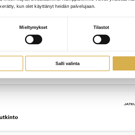
n kerätty, kun olet käyttänyt heidän palvelujaan.
JATK
ntokoulutus kokeneille ammattilaisille
Mieltymykset
Tilastot
JATK
Salli valinta
tutkinto
JATK
tutkinto