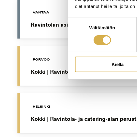
olet antanut heille tai joita o
VANTAA
Suostumuksen
Ravintolan asiakaspalvelun ammattitutki
Välttämätön
valinta
PORVOO
Kiellä
Kokki | Ravintola- ja catering-alan perus
HELSINKI
Kokki | Ravintola- ja catering-alan perus