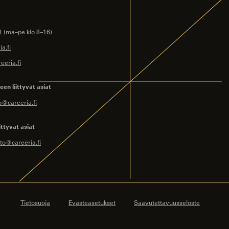
1
(ma–pe klo 8–16)
a.fi
eeria.fi
en liittyvät asiat
o@careeria.fi
ittyvät asiat
to@careeria.fi
Tietosuoja
Evästeasetukset
Saavutettavuusseloste