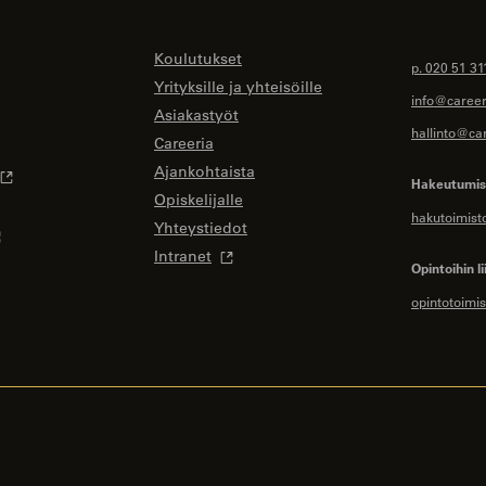
Koulutukset
p. 020 51 31
Yrityksille ja yhteisöille
info@careeri
Asiakastyöt
hallinto@car
Careeria
Ajankohtaista
Hakeutumise
Opiskelijalle
hakutoimist
Yhteystiedot
Intranet
Opintoihin li
opintotoimis