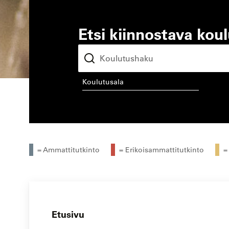
Etsi kiinnostava kou
koulutusala
kou
= Ammattitutkinto
= Erikoisammattitutkinto
=
Etusivu