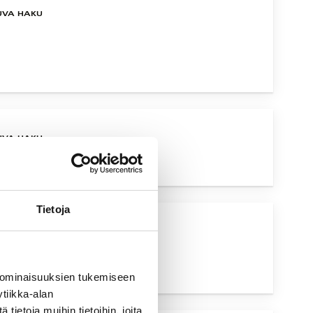
UVA HAKU
UVA HAKU
Tietoja
UVA HAKU
 ominaisuuksien tukemiseen
tiikka-alan
ietoja muihin tietoihin, joita