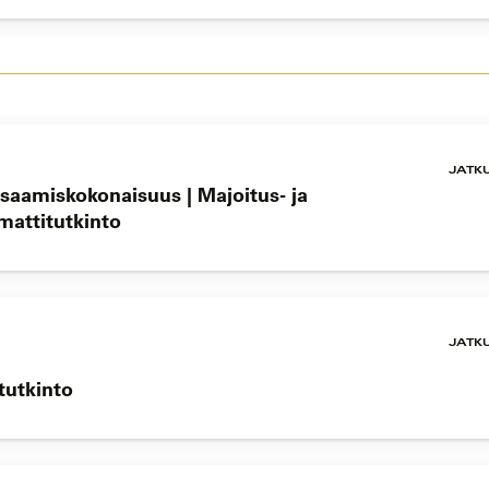
JATK
saamiskokonaisuus | Majoitus- ja
mattitutkinto
JATK
stutkinto