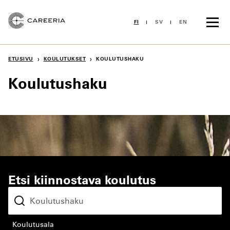
Siirry
sisältöön
FI
SV
EN
›
›
ETUSIVU
KOULUTUKSET
KOULUTUSHAKU
Koulutushaku
Etsi kiinnostava koulutus
koulutusala