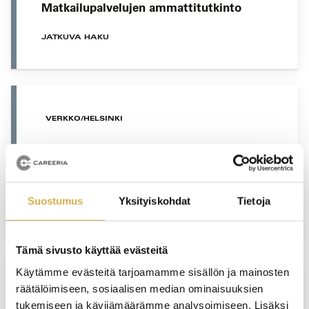
Matkailupalvelujen ammattitutkinto
JATKUVA HAKU
VERKKO/HELSINKI
HR-assistentti | Liiketoiminnan
ammattitutkinto, liiketoiminnan
palveluiden osaamisala
Suostumus
Yksityiskohdat
Tietoja
JATKUVA HAKU
Tämä sivusto käyttää evästeitä
Käytämme evästeitä tarjoamamme sisällön ja mainosten
räätälöimiseen, sosiaalisen median ominaisuuksien
VERKKOTOTEUTUS
tukemiseen ja kävijämäärämme analysoimiseen. Lisäksi