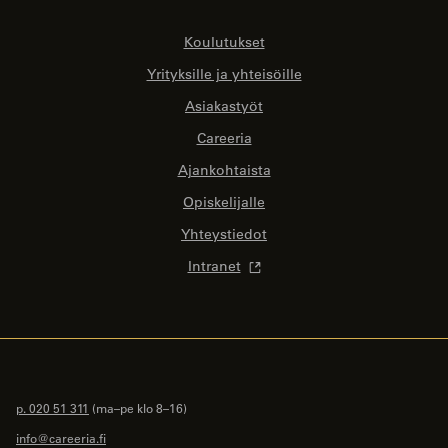
Koulutukset
Yrityksille ja yhteisöille
Asiakastyöt
Careeria
Ajankohtaista
Opiskelijalle
Yhteystiedot
Intranet
p. 020 51 311
(ma–pe klo 8–16)
info@careeria.fi