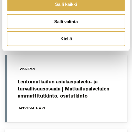
Kehittämisen ja asiakaskokemuksen
Salli kaikki
osaamiskokonaisuus | Majoitus- ja
ravitsemisalan esihenkilötyön
erikoisammattitutkinto
Salli valinta
JATKUVA HAKU
Kiellä
VANTAA
Lentomatkailun asiakaspalvelu- ja
turvallisuusosaaja | Matkailupalvelujen
ammattitutkinto, osatutkinto
JATKUVA HAKU