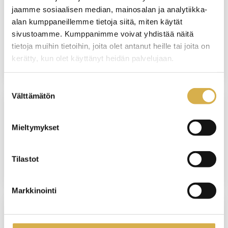
Assistentti tai sihteeri | Liiketoiminnan
jaamme sosiaalisen median, mainosalan ja analytiikka-
ammattitutkinto, liiketoiminnan
alan kumppaneillemme tietoja siitä, miten käytät
palveluiden osaamisala
sivustoamme. Kumppanimme voivat yhdistää näitä
tietoja muihin tietoihin, joita olet antanut heille tai joita on
JATKUVA HAKU
kerätty, kun olet käyttänyt heidän palvelujaan.
Suostumuksen
Välttämätön
valinta
VERKKOTOTEUTUS
Mieltymykset
Lähiesihenkilötyön ammattitutkinto
Tilastot
JATKUVA HAKU
Markkinointi