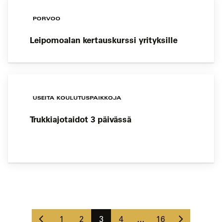
PORVOO
Leipomoalan kertauskurssi yrityksille
USEITA KOULUTUSPAIKKOJA
Trukkiajotaidot 3 päivässä
Koulutushaun
sivujen
Edellinen
Seuraava
selaus
Sivu
Sivu
Sivu
Sivu
Sivu
1
2
3
4
…
16