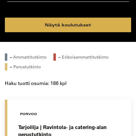
koulutustyyppi
koulutuspaikka
Näytä koulutukset
= Ammattitutkinto
= Erikoisammattitutkinto
= Perustutkinto
Haku tuotti osumia: 186 kpl
PORVOO
Tarjoilija | Ravintola- ja catering-alan
perustutkinto