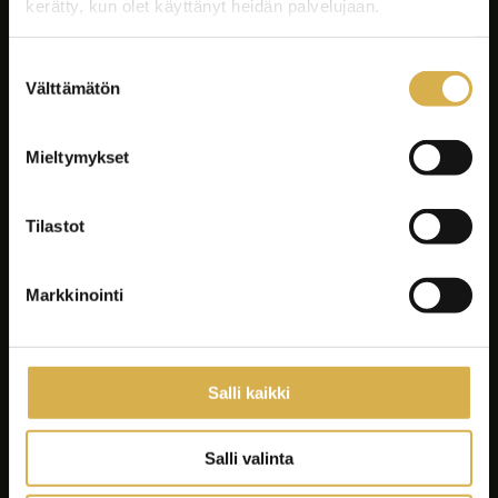
kerätty, kun olet käyttänyt heidän palvelujaan.
Suostumuksen
Välttämätön
valinta
Facebook
Instagram
Mieltymykset
LinkedIn
Youtube
Tilastot
Tiktok
Spotify
Markkinointi
Koulutukset
Yrityksille ja yhteisöille
Asiakastyöt
Salli kaikki
Careeria
Ajankohtaista
Salli valinta
Opiskelijalle