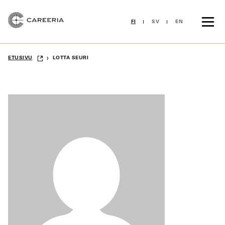
Siirry
sisältöön
FI
SV
EN
›
ETUSIVU
LOTTA SEURI