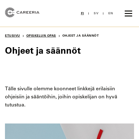
Siirry
sisältöön
FI
SV
EN
›
›
ETUSIVU
OPISKELUN OPAS
OHJEET JA SÄÄNNÖT
Ohjeet ja säännöt
Tälle sivulle olemme koonneet linkkejä erilaisiin
ohjeisiin ja sääntöihin, joihin opiskelijan on hyvä
tutustua.