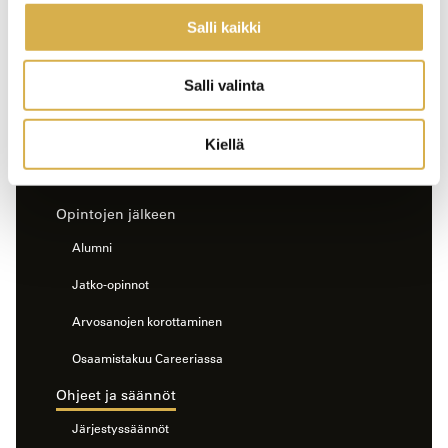
Salli kaikki
Erityinen tuki
Työelämäohjaajat
Salli valinta
Opiskelun ohessa
Opiskelijakunta ja tutortoiminta
Kiellä
Opiskelu ja urheilu
Opintojen jälkeen
Alumni
Jatko-opinnot
Arvosanojen korottaminen
Osaamistakuu Careeriassa
Ohjeet ja säännöt
Järjestyssäännöt