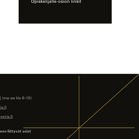
Opiskelijalle-osion linkit
1
(ma–pe klo 8–16)
a.fi
eeria.fi
en liittyvät asiat