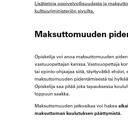
Lisätietoja oppivelvollisuudesta ja maksutt
kulttuuriministeriön sivuilta.
Maksuttomuuden pide
Opiskelija voi anoa maksuttomuuden pident
vastuuopettajan kanssa. Vastuuopettaja konsu
tai opinto-ohjaajaa siitä, täyttyvätkö ehdot,
maksuttomuuden pidentämisestä tai hylkääm
Opiskelija saa pitää joka tapauksessa koulu
loppuun saakka.
aika
Maksuttomuuden jatkoaikaa voi hakea
maksuttoman koulutuksen päättymistä.