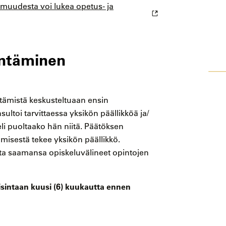
omuudesta voi lukea opetus- ja
ntäminen
ämistä keskusteltuaan ensin
ltoi tarvittaessa yksikön päällikköä ja/
 eli puoltaako hän niitä. Päätöksen
isestä tekee yksikön päällikkö.
lta saamansa opiskeluvälineet opintojen
isintaan kuusi (6) kuukautta ennen