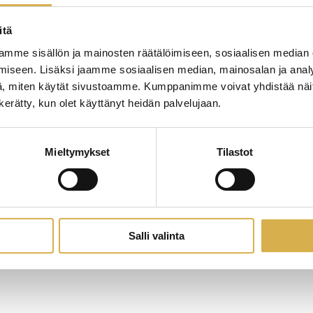
itä
mme sisällön ja mainosten räätälöimiseen, sosiaalisen median
iseen. Lisäksi jaamme sosiaalisen median, mainosalan ja analy
, miten käytät sivustoamme. Kumppanimme voivat yhdistää näitä t
n kerätty, kun olet käyttänyt heidän palvelujaan.
Mieltymykset
Tilastot
Salli valinta