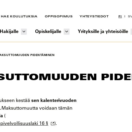
HAE KOULUTUKSIA
OPPISOPIMUS
YHTEYSTIEDOT
FI
S
Hakijalle
Opiskelijalle
Yrityksille ja yhteisöille
AKSUTTOMUUDEN PIDENTÄMINEN
SUTTOMUUDEN PID
sen kalenterivuoden
ukseen kestää
.
Maksuttomuutta voidaan tämän
la
(
pivelvollisuuslaki 16 §
).