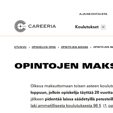
Siirry
sisältöön
AJANKOHTAISTA
Koulutukset
›
›
›
ETUSIVU
OPISKELUN OPAS
OPINTOJEN AIKANA
OPINTOJEN M
OPINTOJEN MAK
Oikeus maksuttomaan toisen asteen koulut
loppuun, jolloin opiskelija täyttää 20 vuotta
pidentää laissa säädetyillä perusteil
jälkeen
laki ammatillisesta koulutuksesta 96 §
,
op