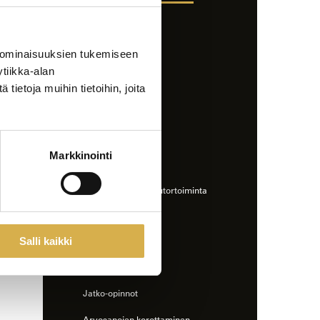
pidentäminen
Opintojen tueksi
 ominaisuuksien tukemiseen
Opinto-ohjaajat
tiikka-alan
StudyO
ietoja muihin tietoihin, joita
Erityinen tuki
Työelämäohjaajat
Markkinointi
Opiskelun ohessa
Opiskelijakunta ja tutortoiminta
Opiskelu ja urheilu
Salli kaikki
Opintojen jälkeen
Alumni
Jatko-opinnot
Arvosanojen korottaminen