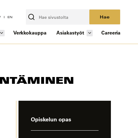
Hae
V
EN
Verkkokauppa
Asiakastyöt
Careeria
ENTÄMINEN
-
Opiskelun opas
sivun
sivuvalikko