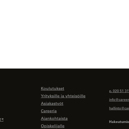
Koulutukset
p. 020 51 31
Yrityksille ja yhteisöille
info@careeri
Asiakastyöt
hallinto@car
Careeria
Ajankohtaista
Hakeutumise
Opiskelijalle