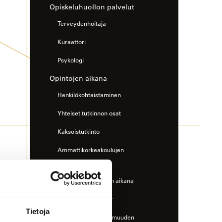
Opiskeluhuollon palvelut
Terveydenhoitaja
Kuraattori
Psykologi
Opintojen aikana
Henkilökohtaistaminen
Yhteiset tutkinnon osat
Kaksoistutkinto
Ammattikorkeakoulujen
väyläopinnot
Ulkomaille opintojen aikana
Opiskelijapalautteet
Tietoja
Opintojen maksuttomuuden