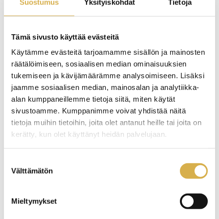
Suostumus
Yksityiskohdat
Tietoja
Ulkopuoliset asiakkaat:
– lounas 11,50 €
Tämä sivusto käyttää evästeitä
Ammattitien ruokala
Käytämme evästeitä tarjoamamme sisällön ja mainosten
räätälöimiseen, sosiaalisen median ominaisuuksien
tukemiseen ja kävijämäärämme analysoimiseen. Lisäksi
jaamme sosiaalisen median, mainosalan ja analytiikka-
Ammattitien ruokalan toiminnasta vastaa Prakticum.
alan kumppaneillemme tietoja siitä, miten käytät
Aamupuuro tarjoillaan Careerian opiskelijoille klo 8.00
sivustoamme. Kumppanimme voivat yhdistää näitä
– 10.00 ja lounas klo 11.30.
tietoja muihin tietoihin, joita olet antanut heille tai joita on
kerätty, kun olet käyttänyt heidän palvelujaan.
Ruokala on avoinna klo 8.00 – 10.30 ja 11.00 – 14.30.
Suostumuksen
Ilmaiseen ruokailuun oikeutetut opiskelijat liikkuvat
Välttämätön
valinta
aluksi opettajan johdolla. Kassalla on esitettävä Kela-
kortti tai ajokortti.
Mieltymykset
Careerian muut opiskelijat ja henkilöstö: