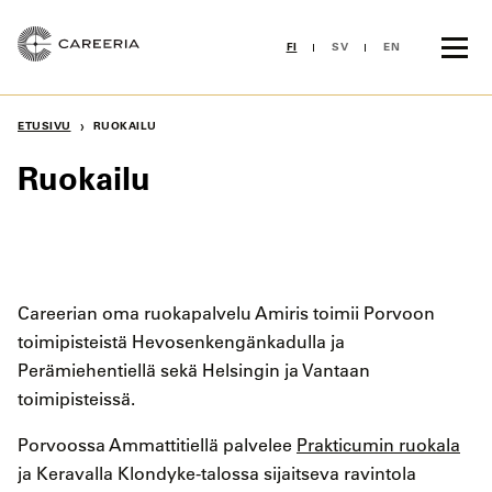
Siirry
sisältöön
FI
SV
EN
›
ETUSIVU
RUOKAILU
Ruokailu
Careerian oma ruokapalvelu Amiris toimii Porvoon
toimipisteistä Hevosenkengänkadulla ja
Perämiehentiellä sekä Helsingin ja Vantaan
toimipisteissä.
Porvoossa Ammattitiellä palvelee
Prakticumin ruokala
ja Keravalla Klondyke-talossa sijaitseva ravintola