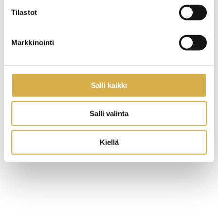
– lounaan hinta on 8,90 € (sisältää kahvin). Erillisiä
Tilastot
lounaslippuja ei enää myydä.
Allergioista toimitetaan lääkärintodistus emännälle.
Markkinointi
Ammattitien ruokala on ainoastaan Careerian ja
Prakticumin opiskelijoille ja henkilökunnalle.
Salli kaikki
Salli valinta
Kiellä