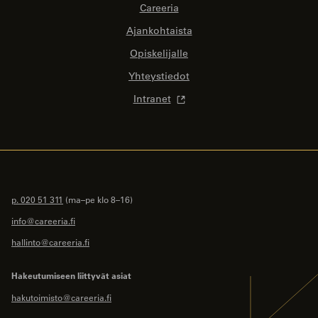
Careeria
Ajankohtaista
Opiskelijalle
Yhteystiedot
Intranet
p. 020 51 311
(ma–pe klo 8–16)
info@careeria.fi
hallinto@careeria.fi
Hakeutumiseen liittyvät asiat
hakutoimisto@careeria.fi