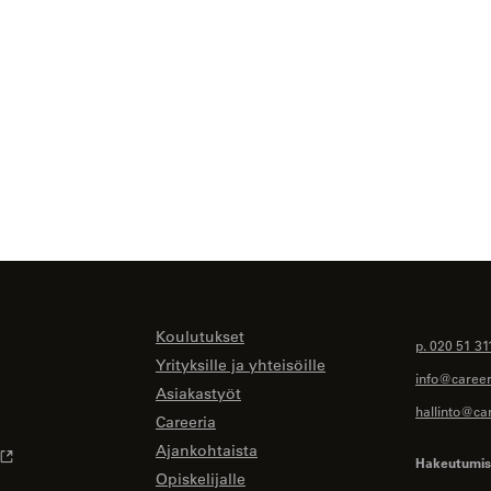
Koulutukset
p. 020 51 31
Yrityksille ja yhteisöille
info@careeri
Asiakastyöt
hallinto@car
Careeria
Ajankohtaista
Hakeutumise
Opiskelijalle