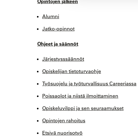
Opintojen jälkeen
Alumni
Jatko-opinnot
Ohjeet ja säännöt
Järjestysssäännöt
Opiskelijan tietoturvaohje
Työsuojelu ja työturvallisuus Careeriassa
Poissaolot ja niistä ilmoittaminen
Opiskeluvilppi ja sen seuraamukset
Opintojen rahoitus
Etsivä nuorisotyö