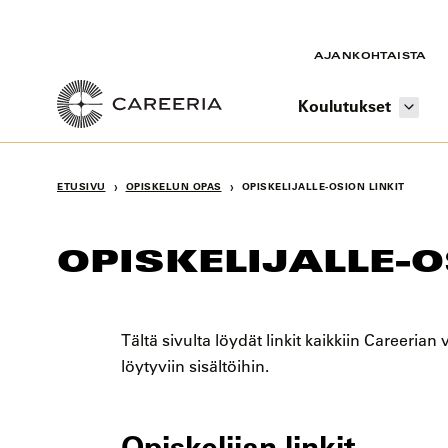
Siirry
sisältöön
AJANKOHTAISTA
Koulutukset
›
›
ETUSIVU
OPISKELUN OPAS
OPISKELIJALLE-OSION LINKIT
OPISKELIJALLE-O
Tältä sivulta löydät linkit kaikkiin Careerian
löytyviin sisältöihin.
Opiskelijan linkit