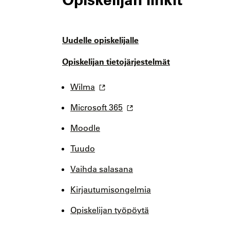
Uudelle opiskelijalle
Opiskelijan tietojärjestelmät
Wilma
Microsoft 365
Moodle
Tuudo
Vaihda salasana
Kirjautumisongelmia
Opiskelijan työpöytä