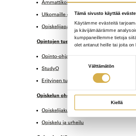
Ammattikorkeakoulujen väyläopinnot
Tämä sivusto käyttää eväste
Ulkomaille opintojen aikana
Käytämme evästeitä tarjoama
Opiskelijapalautteet
ja kävijämäärämme analysoim
kumppaneillemme tietoja siitä
Opintojen tueksi
olet antanut heille tai joita o
Opinto-ohjaajat
Suostumuksen
Välttämätön
valinta
StudyO
Erityinen tuki
Opiskelun ohessa
Kiellä
Opiskelijakunta ja tutortoiminta
Opiskelu ja urheilu