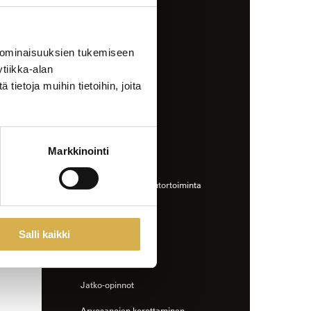
pidentäminen
Opintojen tueksi
 ominaisuuksien tukemiseen
Opinto-ohjaajat
tiikka-alan
StudyO
ietoja muihin tietoihin, joita
Erityinen tuki
Työelämäohjaajat
Markkinointi
Opiskelun ohessa
Opiskelijakunta ja tutortoiminta
Opiskelu ja urheilu
Salli kaikki
Opintojen jälkeen
Alumni
Jatko-opinnot
Arvosanojen korottaminen