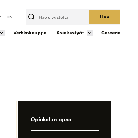
Hae
V
EN
Verkkokauppa
Asiakastyöt
Careeria
-
Opiskelun opas
sivun
sivuvalikko