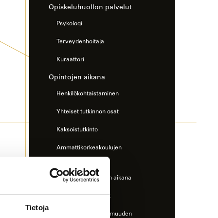
Opiskeluhuollon palvelut
Psykologi
Terveydenhoitaja
Kuraattori
Opintojen aikana
Henkilökohtaistaminen
Yhteiset tutkinnon osat
Kaksoistutkinto
Ammattikorkeakoulujen
väyläopinnot
Ulkomaille opintojen aikana
Opiskelijapalautteet
Tietoja
Opintojen maksuttomuuden