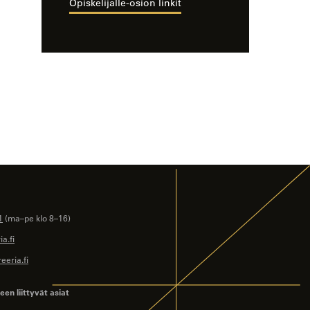
Opiskelijalle-osion linkit
1
(ma–pe klo 8–16)
a.fi
eeria.fi
en liittyvät asiat