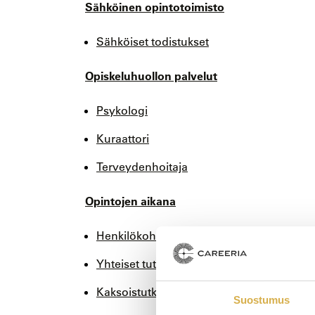
Sähköinen opintotoimisto
Sähköiset todistukset
Opiskeluhuollon palvelut
Psykologi
Kuraattori
Terveydenhoitaja
Opintojen aikana
Henkilökohtaistaminen
Yhteiset tutkinnon osat
Kaksoistutkinto
Suostumus