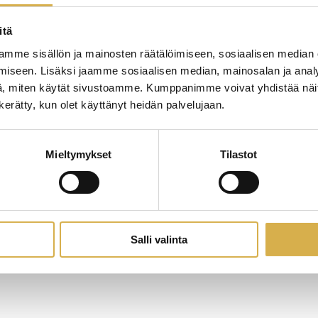
itä
mme sisällön ja mainosten räätälöimiseen, sosiaalisen median
iseen. Lisäksi jaamme sosiaalisen median, mainosalan ja analy
, miten käytät sivustoamme. Kumppanimme voivat yhdistää näitä t
n kerätty, kun olet käyttänyt heidän palvelujaan.
Mieltymykset
Tilastot
Salli valinta