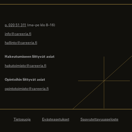
p. 020 51 311
(ma–pe klo 8–16)
info@careeria.fi
hallinto@careeria.fi
Hakeutumiseen liittyvät asiat
hakutoimisto@careeria.fi
Opintoihin liittyvät asiat
opintotoimisto@careeria.fi
Tietosuoja
Evästeasetukset
Saavutettavuusseloste