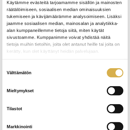
Sähköiset todistukset
Käytämme evästeitä tarjoamamme sisällön ja mainosten
räätälöimiseen, sosiaalisen median ominaisuuksien
Opiskeluhuollon palvelut
tukemiseen ja kävijämäärämme analysoimiseen. Lisäksi
Psykologi
jaamme sosiaalisen median, mainosalan ja analytiikka-
alan kumppaneillemme tietoja siitä, miten käytät
Terveydenhoitaja
sivustoamme. Kumppanimme voivat yhdistää näitä
Kuraattori
tietoja muihin tietoihin, joita olet antanut heille tai joita on
kerätty, kun olet käyttänyt heidän palvelujaan.
Opintojen aikana
Henkilökohtaistaminen
Suostumuksen
Välttämätön
Yhteiset tutkinnon osat
valinta
Kaksoistutkinto
Mieltymykset
Ammattikorkeakoulujen väyläopinnot
Ulkomaille opintojen aikana
Tilastot
Opiskelijapalautteet
Markkinointi
Opintojen maksuttomuuden pidentäminen