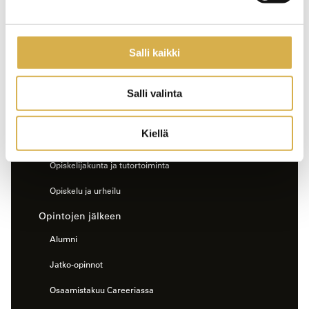
Opintojen tueksi
Opinto-ohjaajat
Salli kaikki
StudyO
Erityinen tuki
Salli valinta
Työelämäohjaajat
Kiellä
Opiskelun ohessa
Opiskelijakunta ja tutortoiminta
Opiskelu ja urheilu
Opintojen jälkeen
Alumni
Jatko-opinnot
Osaamistakuu Careeriassa