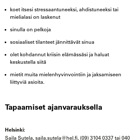
koet itsesi stressaantuneeksi, ahdistuneeksi tai
mielialasi on laskenut
sinulla on pelkoja
sosiaaliset tilanteet jännittävät sinua
olet kohdannut kriisin elämässäsi ja haluat
keskustella siitä
mietit muita mielenhyvinvointiin ja jaksamiseen
liittyviä asioita.
Tapaamiset ajanvarauksella
Helsinki:
Saila Sutela,
saila.sutela@hel.fi
, (09) 3104 0337 tai 040