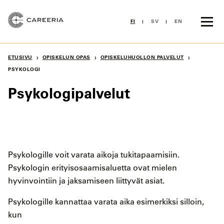
Siirry
sisältöön
FI
SV
EN
›
›
›
ETUSIVU
OPISKELUN OPAS
OPISKELUHUOLLON PALVELUT
PSYKOLOGI
Psykologipalvelut
Psykologille voit varata aikoja tukitapaamisiin.
Psykologin erityisosaamisaluetta ovat mielen
hyvinvointiin ja jaksamiseen liittyvät asiat.
Psykologille kannattaa varata aika esimerkiksi silloin,
kun