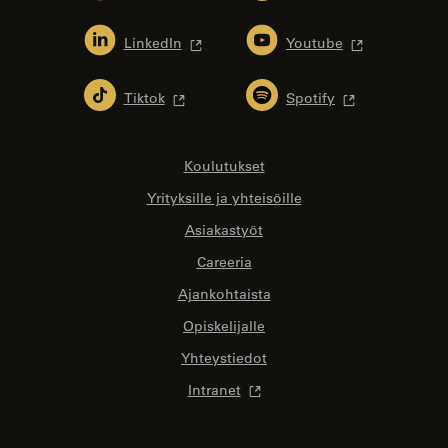
LinkedIn
Youtube
Tiktok
Spotify
Koulutukset
Yrityksille ja yhteisöille
Asiakastyöt
Careeria
Ajankohtaista
Opiskelijalle
Yhteystiedot
Intranet