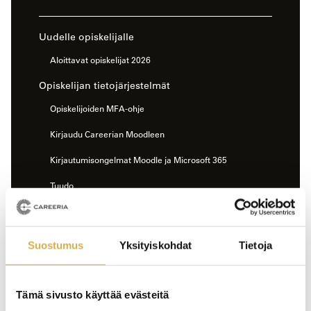
sivun
sivuvalikko
Uudelle opiskelijalle
Aloittavat opiskelijat 2026
Opiskelijan tietojärjestelmät
Opiskelijoiden MFA-ohje
Kirjaudu Careerian Moodleen
Kirjautumisongelmat Moodle ja Microsoft 365
Tuudo
Salasanan vaihtaminen
Opiskelijan työpöytä
Suostumus
Yksityiskohdat
Tietoja
Carpo
Sähköinen opintotoimisto
Tämä sivusto käyttää evästeitä