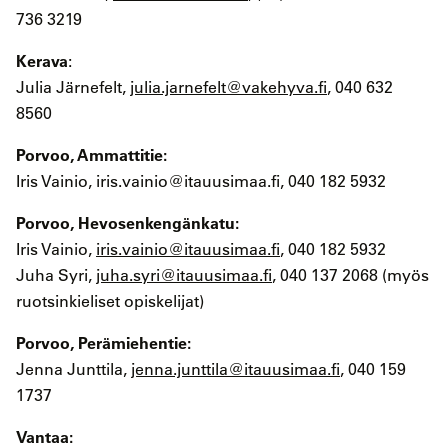
736 3219
Kerava
:
Julia Järnefelt,
julia.jarnefelt@vakehyva.fi
, 040 632
8560
Porvoo, Ammattitie:
Iris Vainio, iris.vainio@itauusimaa.fi, 040 182 5932
Porvoo, Hevosenkengänkatu:
Iris Vainio,
iris.vainio@itauusimaa.fi
, 040 182 5932
Juha Syri,
juha.syri@itauusimaa.fi
, 040 137 2068 (myös
ruotsinkieliset opiskelijat)
Porvoo, Perämiehentie:
Jenna Junttila,
jenna.junttila@itauusimaa.fi
, 040 159
1737
Vantaa: