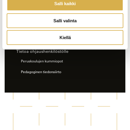
Salli kaikki
Kesken jääneet opinnot tai oppilaitoksen vaihto
Hakijapäivät
Salli valinta
Kielitaitovaatimus ja kielitaidon osoittaminen
Kiellä
Ulkomaalaisten opiskelijoiden lukuvuosimaksut
Tietoa ohjaushenkilöstölle
Peruskoulujen kummiopot
Pedagoginen tiedonsiirto