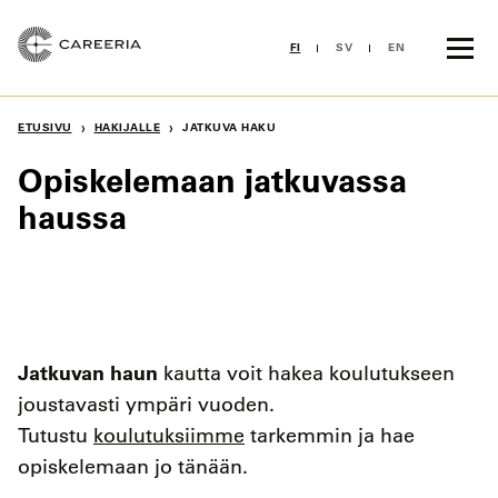
Siirry
sisältöön
FI
SV
EN
›
›
ETUSIVU
HAKIJALLE
JATKUVA HAKU
Opiskelemaan jatkuvassa
haussa
Jatkuvan haun
kautta voit hakea koulutukseen
joustavasti ympäri vuoden.
Tutustu
koulutuksiimme
tarkemmin ja hae
opiskelemaan jo tänään.