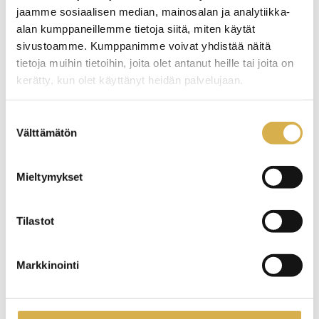
Terveydentila- ja
jaamme sosiaalisen median, mainosalan ja analytiikka-
toimintakykyvaatimukset tutkinnoissa
alan kumppaneillemme tietoja siitä, miten käytät
sivustoamme. Kumppanimme voivat yhdistää näitä
tietoja muihin tietoihin, joita olet antanut heille tai joita on
kerätty, kun olet käyttänyt heidän palvelujaan.
Suostumuksen
Välttämätön
valinta
Mieltymykset
Tilastot
-
Hakijalle
sivun
Markkinointi
sivuvalikko
Jatkuva haku
Apua hakeutumiseen