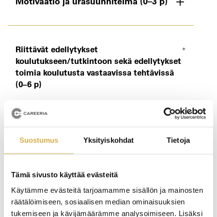
Motivaatio ja urasuunnitelma (0–3 p)
Riittävät edellytykset
koulutukseen/tutkintoon sekä edellytykset
toimia koulutusta vastaavissa tehtävissä
(0–6 p)
Tutkintokohtaiset valintakriteerit
Suostumus
Yksityiskohdat
Tietoja
Tämä sivusto käyttää evästeitä
Hylätty opiskelijavalinta
Käytämme evästeitä tarjoamamme sisällön ja mainosten
räätälöimiseen, sosiaalisen median ominaisuuksien
tukemiseen ja kävijämäärämme analysoimiseen. Lisäksi