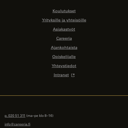
Koulutukset
Yrityksille ja yhteisöille
Asiakastyöt
Careeria
Ajankohtaista
Opiskelijalle
Yhteystiedot
Intranet
p. 020 51 311
(ma–pe klo 8–16)
info@careeria.fi