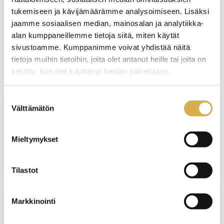
PORVOO
tukemiseen ja kävijämäärämme analysoimiseen. Lisäksi
jaamme sosiaalisen median, mainosalan ja analytiikka-
Hius- ja kauneudenhoitoalan
alan kumppaneillemme tietoja siitä, miten käytät
perustutkinto
sivustoamme. Kumppanimme voivat yhdistää näitä
tietoja muihin tietoihin, joita olet antanut heille tai joita on
JATKUVA HAKU
kerätty, kun olet käyttänyt heidän palvelujaan.
Suostumuksen
Välttämätön
valinta
VANTAA
Lämpöpumppujen asennus- ja huolto |
Mieltymykset
Talotekniikan ammattitutkinnon osa
Tilastot
Markkinointi
HELSINKI