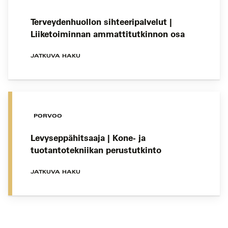
Terveydenhuollon sihteeripalvelut |
Liiketoiminnan ammattitutkinnon osa
JATKUVA HAKU
PORVOO
Levyseppähitsaaja | Kone- ja
tuotantotekniikan perustutkinto
JATKUVA HAKU
Koulutushaun