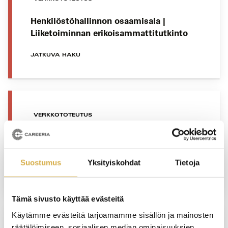
Henkilöstöhallinnon osaamisala |
Liiketoiminnan erikoisammattitutkinto
JATKUVA HAKU
VERKKOTOTEUTUS
Kaupan osaamisala | Liiketoiminnan
erikoisammattitutkinto
Suostumus
Yksityiskohdat
Tietoja
JATKUVA HAKU
Tämä sivusto käyttää evästeitä
Käytämme evästeitä tarjoamamme sisällön ja mainosten
räätälöimiseen, sosiaalisen median ominaisuuksien