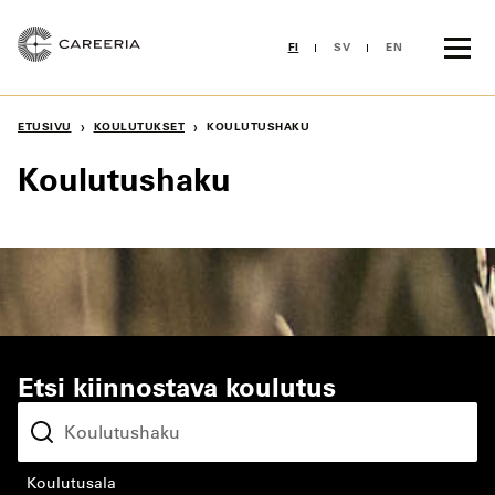
Siirry
sisältöön
FI
SV
EN
›
›
ETUSIVU
KOULUTUKSET
KOULUTUSHAKU
Koulutushaku
Etsi kiinnostava koulutus
koulutusala