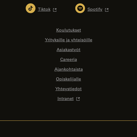
Tiktok
Spotify
Koulutukset
Yrityksille ja yhteisöille
Asiakastyöt
Careeria
Ajankohtaista
Opiskelijalle
Yhteystiedot
Intranet