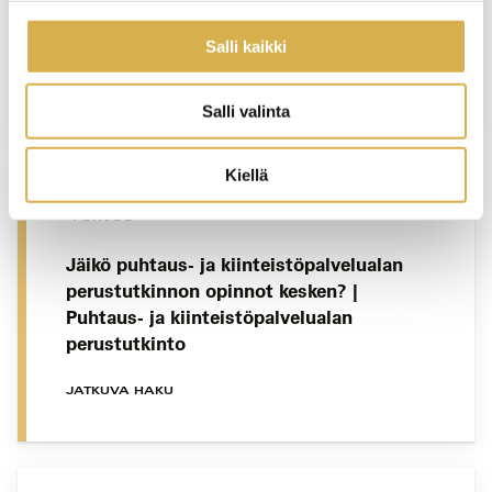
Majoitus- ja ravitsemisalan
esihenkilötyön erikoisammattitutkinto
Salli kaikki
JATKUVA HAKU
Salli valinta
Kiellä
PORVOO
Jäikö puhtaus- ja kiinteistöpalvelualan
perustutkinnon opinnot kesken? |
Puhtaus- ja kiinteistöpalvelualan
perustutkinto
JATKUVA HAKU