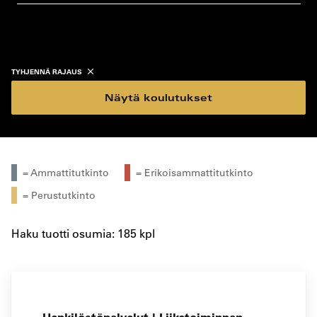
koulutustyyppi
koulutuspaikka
TYHJENNÄ RAJAUS
Näytä koulutukset
= Ammattitutkinto
= Erikoisammattitutkinto
= Perustutkinto
Haku tuotti osumia: 185 kpl