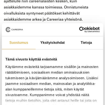
ajattelulle niin careerialaisten kesken, kuin
asiakkaidemme kanssa toimiessa. Onnistuneista
oivalluksista syntyneet päätökset kehittävät
asiakkaidemme arkea ja Careeriaa yhteisönä.
Haluatko tietää aiheesta lisää?
Suostumus
Yksityiskohdat
Tietoja
Käyttäytymistaloustieteestä (behavioral economics) on
Tämä sivusto käyttää evästeitä
paljon tutkittua tietoa. Erityisesti englanniksi materiaalia
Käytämme evästeitä tarjoamamme sisällön ja mainosten
on paljon saatavilla tieteellisinä julkaisuina ja muun
räätälöimiseen, sosiaalisen median ominaisuuksien
muassa blogiteksteinä ja opinnäytteinä.
tukemiseen ja kävijämäärämme analysoimiseen. Lisäksi
Suomenkielinen kirja
Ajattelu, hitaasti ja nopeasti
jaamme sosiaalisen median, mainosalan ja analytiikka-
on yksi hyvä perusteos. Aihetta voi opiskella laajasti
alan kumppaneillemme tietoja siitä, miten käytät
YAMK-tutkinto-ohjelmassa Laureassa
sivustoamme. Kumppanimme voivat yhdistää näitä
https://www.laurea.fi/koulutus/liiketalous-ja-
tietoja muihin tietoihin, joita olet antanut heille tai joita on