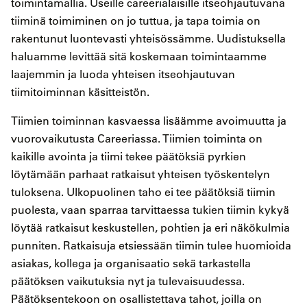
toimintamallia. Useille careerialaisille itseohjautuvana
tiiminä toimiminen on jo tuttua, ja tapa toimia on
rakentunut luontevasti yhteisössämme. Uudistuksella
haluamme levittää sitä koskemaan toimintaamme
laajemmin ja luoda yhteisen itseohjautuvan
tiimitoiminnan käsitteistön.
Tiimien toiminnan kasvaessa lisäämme avoimuutta ja
vuorovaikutusta Careeriassa. Tiimien toiminta on
kaikille avointa ja tiimi tekee päätöksiä pyrkien
löytämään parhaat ratkaisut yhteisen työskentelyn
tuloksena. Ulkopuolinen taho ei tee päätöksiä tiimin
puolesta, vaan sparraa tarvittaessa tukien tiimin kykyä
löytää ratkaisut keskustellen, pohtien ja eri näkökulmia
punniten. Ratkaisuja etsiessään tiimin tulee huomioida
asiakas, kollega ja organisaatio sekä tarkastella
päätöksen vaikutuksia nyt ja tulevaisuudessa.
Päätöksentekoon on osallistettava tahot, joilla on