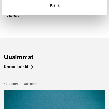
Kiellä
itseohjautuva tiimi
nopea ja hidas ajattelu
vuorovaikutus
yhteistyö
Uusimmat
Katso kaikki
12.6.2026
UUTISET