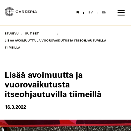
Siirry
sisältöön
FI
SV
EN
›
›
ETUSIVU
UUTISET
LISÄÄ AVOIMUUTTA JA VUOROVAIKUTUSTA ITSEOHJAUTUVILLA
TIIMEILLÄ
Lisää avoimuutta ja
vuorovaikutusta
itseohjautuvilla tiimeillä
16.3.2022