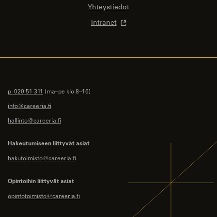
Yhteystiedot
Intranet
p. 020 51 311
(ma–pe klo 8–16)
info@careeria.fi
hallinto@careeria.fi
Hakeutumiseen liittyvät asiat
hakutoimisto@careeria.fi
Opintoihin liittyvät asiat
opintotoimisto@careeria.fi