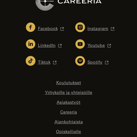
Facebook
Instagram
LinkedIn
Youtube
Tiktok
Spotify
Koulutukset
Yrityksille ja yhteisöille
Asiakastyöt
Careeria
Ajankohtaista
Opiskelijalle