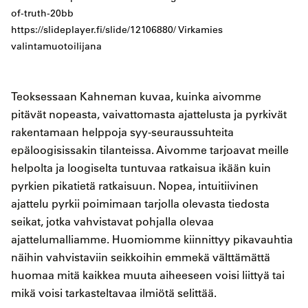
of-truth-20bb
https://slideplayer.fi/slide/12106880/ Virkamies
valintamuotoilijana
Teoksessaan Kahneman kuvaa, kuinka aivomme
pitävät nopeasta, vaivattomasta ajattelusta ja pyrkivät
rakentamaan helppoja syy-seuraussuhteita
epäloogisissakin tilanteissa. Aivomme tarjoavat meille
helpolta ja loogiselta tuntuvaa ratkaisua ikään kuin
pyrkien pikatietä ratkaisuun. Nopea, intuitiivinen
ajattelu pyrkii poimimaan tarjolla olevasta tiedosta
seikat, jotka vahvistavat pohjalla olevaa
ajattelumalliamme. Huomiomme kiinnittyy pikavauhtia
näihin vahvistaviin seikkoihin emmekä välttämättä
huomaa mitä kaikkea muuta aiheeseen voisi liittyä tai
mikä voisi tarkasteltavaa ilmiötä selittää.