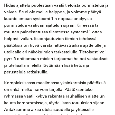
Hidas ajattelu puolestaan vaatii tietoista ponnistelua ja
vaivaa. Se ei ole meille helppoa, ja voimme päätyä
kuuntelemaan systeemi 1:n nopeaa analyysia
ponnistelua vaativan ajattelun sijaan. Kiireessä tai
muuten paineistetussa tilanteessa systeemi 1 ottaa
helposti vallan. Itseohjautuvien tiimien tehdessä
päätöksiä on hyvä varata riittävästi aikaa ajattelulle ja
uteliaalle eri näkökulmien tarkastelulle. Tietoisesti voi
pyrkiä ohittamaan mielen tarjoamat helpot vastaukset
ja uteliaalla mielellä löytämään lisää tietoa ja
perusteluja ratkaisuille.
Kompleksisessa maailmassa yksinkertaisia päätöksiä
on ehkä melko harvoin tarjolla. Päätöksenteko
ryhmässä vaatii kykyä rakentaa rauhallisen ajattelun
kautta kompromisseja, täydellisten totuuksien sijaan.
Antakaamme aikaa uteliaisuudelle ja yhteiselle