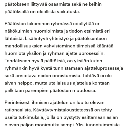
päätökseen liittyvää osaamista sekä ne keihin
päätöksellä on oleellista vaikutusta.
Päätösten tekeminen ryhmässä edellyttää eri
näkökulmien huomioimista ja tiedon etsimistä eri
lähteistä. Lisääntyvä yhteistyö ja päätöksenteon
mahdollisuuksien vahvistaminen tiimeissä kääntää
huomiota yksilön ja ryhmän ajatteluprosessiin.
Tehdäkseen hyviä päätöksiä, on yksilön kuten
ryhmänkin hyvä kyetä tunnistamaan ajatteluprosesseja
sekä arvioitava niiden onnistumista. Tehtävä ei ole
aivan helppo, mutta uteliaisuus ajattelua kohtaan
palkitaan parempien päätösten muodossa.
Perinteisesti ihmisen ajattelun on luultu olevan
rationaalista. Käyttäytymistaloustieteessä on tehty
useita tutkimuksia, joilla on pystytty esittämään asian
olevan paljon monimutkaisempi. Yksi tunnetuimmista