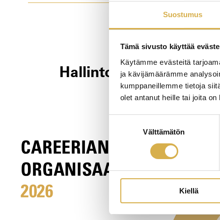
Suostumus
Tämä sivusto käyttää eväste
Käytämme evästeitä tarjoama
Hallinto
ja kävijämäärämme analysoim
kumppaneillemme tietoja siitä
olet antanut heille tai joita o
Suostumuksen
Välttämätön
valinta
Kiellä