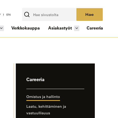
Hae
V
EN
Verkkokauppa
Asiakastyöt
Careeria
-
Careeria
sivun
sivuvalikko
Omistus ja hallinto
Laatu, kehittäminen ja
vastuullisuus