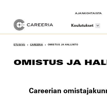
Siirry
sisältöön
AJANKOHTAISTA
Koulutukset
›
›
ETUSIVU
CAREERIA
OMISTUS JA HALLINTO
OMISTUS JA HAL
Careerian omistajakun