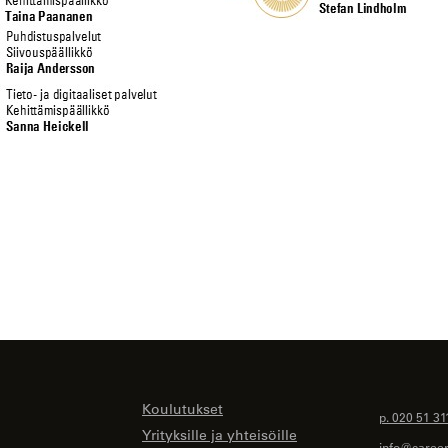
Koulutukset
p. 020 51 31
Yrityksille ja yhteisöille
info@careeri