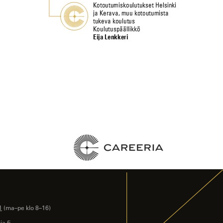
1
(ma–pe klo 8–16)
a.fi