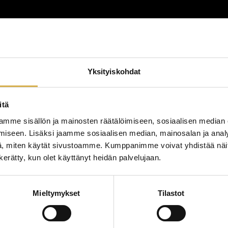
lutus
Yksityiskohdat
lutustyyppi
koulutuspaikka
itä
mme sisällön ja mainosten räätälöimiseen, sosiaalisen median
iseen. Lisäksi jaamme sosiaalisen median, mainosalan ja analy
, miten käytät sivustoamme. Kumppanimme voivat yhdistää näitä t
n kerätty, kun olet käyttänyt heidän palvelujaan.
Mieltymykset
Tilastot