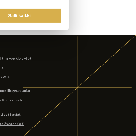
Salli kaikki
1
(ma–pe klo 8–16)
a.fi
eeria.fi
en liittyvät asiat
o@careeria.fi
ittyvät asiat
to@careeria.fi