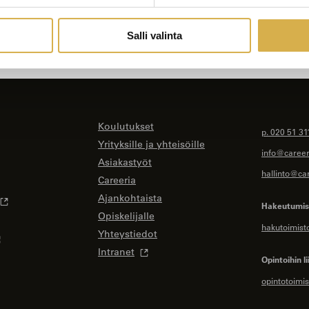
Salli valinta
Koulutukset
p. 020 51 31
Yrityksille ja yhteisöille
info@careeri
Asiakastyöt
hallinto@car
Careeria
Ajankohtaista
Hakeutumise
Opiskelijalle
hakutoimist
Yhteystiedot
Intranet
Opintoihin li
opintotoimis