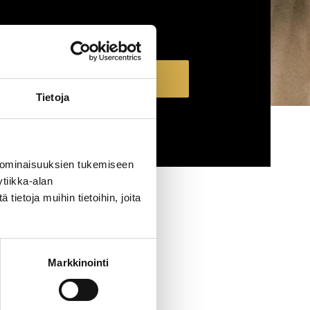
Näytä koulutukset
Tietoja
TYHJENNÄ RAJAUS
 ominaisuuksien tukemiseen
tiikka-alan
ietoja muihin tietoihin, joita
Markkinointi