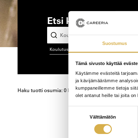
Etsi kiinnostava kou
Suostumus
koulutusala
kou
Tämä sivusto käyttää eväste
Käytämme evästeitä tarjoama
ja kävijämäärämme analysoim
kumppaneillemme tietoja siitä
Haku tuotti osumia: 0 kpl
olet antanut heille tai joita o
Koulutushaun
Suostumuksen
Välttämätön
valinta
sivujen
selaus