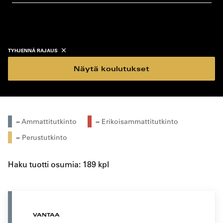
koulutustyyppi
koulutuspaikka
TYHJENNÄ RAJAUS
Näytä koulutukset
= Ammattitutkinto
= Erikoisammattitutkinto
= Perustutkinto
Haku tuotti osumia: 189 kpl
VANTAA