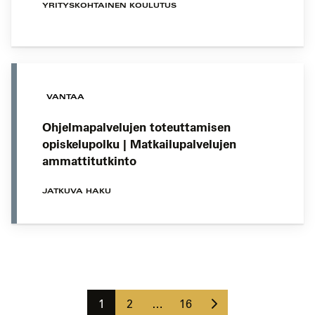
YRITYSKOHTAINEN KOULUTUS
VANTAA
Ohjelmapalvelujen toteuttamisen
opiskelupolku | Matkailupalvelujen
ammattitutkinto
JATKUVA HAKU
Koulutushaun
sivujen
Seuraava
selaus
Sivu
Sivu
Sivu
1
2
…
16
sivu