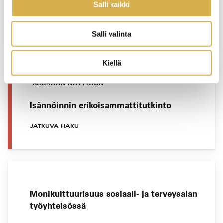
Liiketoiminnan erikoisammattitutkinto
Salli kaikki
JATKUVA HAKU
Salli valinta
Kiellä
SUORAAN NÄYTTÖÖN
Isännöinnin erikoisammattitutkinto
JATKUVA HAKU
Monikulttuurisuus sosiaali- ja terveysalan
työyhteisössä