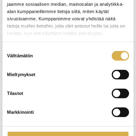
jaamme sosiaalisen median, mainosalan ja analytiikka-
alan kumppaneillemme tietoja siitä, miten käytät
JATKUVA HAKU
sivustoamme. Kumppanimme voivat yhdistää näitä
tietoja muihin tietoihin, joita olet antanut heille tai joita on
kerätty, kun olet käyttänyt heidän palvelujaan.
KERAVA
Suostumuksen
Välttämätön
valinta
Rakennusalan perustutkinto |
Oppisopimuskoulutus
Mieltymykset
JATKUVA HAKU
Tilastot
Markkinointi
VERKKOTOTEUTUS
Henkilöstöhallinnon osaamisala |