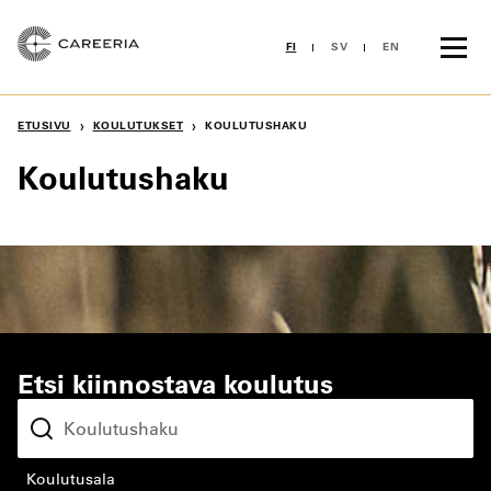
Siirry
sisältöön
FI
SV
EN
›
›
ETUSIVU
KOULUTUKSET
KOULUTUSHAKU
Koulutushaku
Etsi kiinnostava koulutus
koulutusala