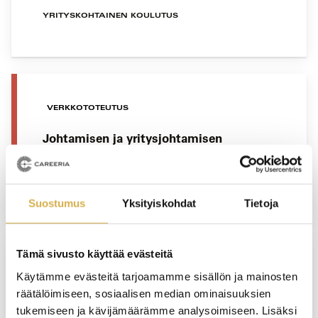
YRITYSKOHTAINEN KOULUTUS
VERKKOTOTEUTUS
Johtamisen ja yritysjohtamisen
erikoisammattitutkinto
JATKUVA HAKU
Suostumus
Yksityiskohdat
Tietoja
Tämä sivusto käyttää evästeitä
PORVOO
Käytämme evästeitä tarjoamamme sisällön ja mainosten
räätälöimiseen, sosiaalisen median ominaisuuksien
Kuljetuspalvelujen osaamisala |
tukemiseen ja kävijämäärämme analysoimiseen. Lisäksi
Logistiikan perustutkinto