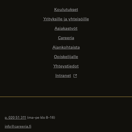
Koulutukset
Yrityksille ja yhteisöille
Asiakastyöt
Careeria
Ajankohtaista
Opiskelijalle
Yhteystiedot
Intranet
p. 020 51 311
(ma–pe klo 8–16)
info@careeria.fi