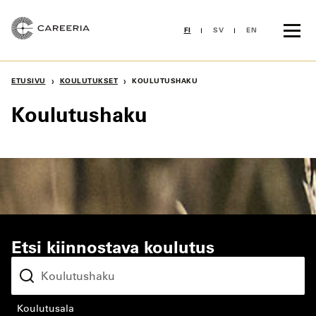
Siirry
sisältöön
FI
SV
EN
›
›
ETUSIVU
KOULUTUKSET
KOULUTUSHAKU
Koulutushaku
Etsi kiinnostava koulutus
koulutusala