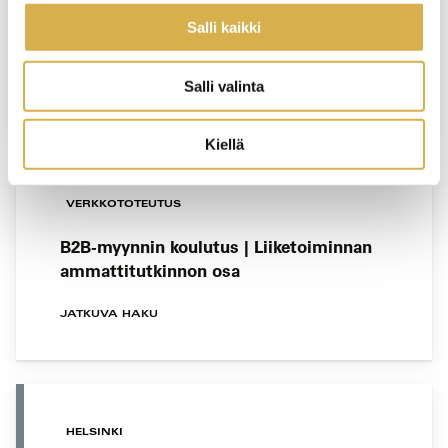
Salli kaikki
Nepsytietoa koulujen työyhteisöille
YRITYSKOHTAINEN KOULUTUS
Salli valinta
Kiellä
VERKKOTOTEUTUS
B2B-myynnin koulutus | Liiketoiminnan
ammattitutkinnon osa
JATKUVA HAKU
HELSINKI