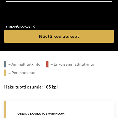
koulutustyyppi
koulutuspaikka
TYHJENNÄ RAJAUS
Näytä koulutukset
= Ammattitutkinto
= Erikoisammattitutkinto
= Perustutkinto
Haku tuotti osumia: 185 kpl
USEITA KOULUTUSPAIKKOJA