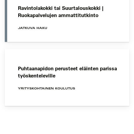
Ravintolakokki tai Suurtalouskokki |
Ruokapalvelujen ammattitutkinto
JATKUVA HAKU
Puhtaanapidon perusteet eläinten parissa
työskenteleville
YRITYSKOHTAINEN KOULUTUS
Koulutushaun
sivujen