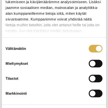
tukemiseen ja kävijämäärämme analysoimiseen. Lisäksi
jaamme sosiaalisen median, mainosalan ja analytiikka-
VERKKOTOTEUTUS
alan kumppaneillemme tietoja siitä, miten käytät
Henkilöstöhallinnon osaamisala |
sivustoamme. Kumppanimme voivat yhdistää näitä
Liiketoiminnan erikoisammattitutkinto
tietoja muihin tietoihin, joita olet antanut heille tai joita on
kerätty, kun olet käyttänyt heidän palvelujaan.
JATKUVA HAKU
Suostumuksen
Välttämätön
valinta
VANTAA
Mieltymykset
Matkailupalvelujen ammattitutkinto
Tilastot
JATKUVA HAKU
Markkinointi