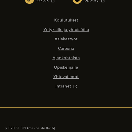
Tiktok
Spotify
Koulutukset
Yrityksille ja yhteisöille
Asiakastyöt
Careeria
Ajankohtaista
Opiskelijalle
Yhteystiedot
Intranet
p. 020 51 311
(ma–pe klo 8–16)