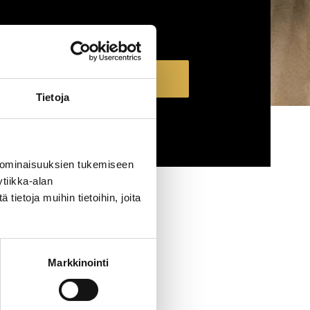
Näytä koulutukset
Tietoja
TYHJENNÄ RAJAUS
 ominaisuuksien tukemiseen
tiikka-alan
ietoja muihin tietoihin, joita
Markkinointi