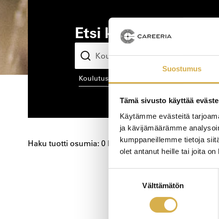
Etsi kiinnostava kou
Suostumus
koulutusala
kou
Tämä sivusto käyttää eväste
Käytämme evästeitä tarjoama
ja kävijämäärämme analysoim
kumppaneillemme tietoja siitä
Haku tuotti osumia: 0 kpl
olet antanut heille tai joita o
Koulutushaun
Suostumuksen
Välttämätön
valinta
sivujen
selaus