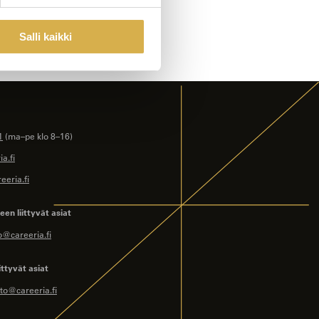
Salli kaikki
1
(ma–pe klo 8–16)
a.fi
eeria.fi
en liittyvät asiat
o@careeria.fi
ittyvät asiat
to@careeria.fi