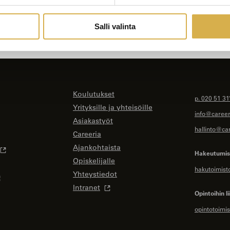
Salli valinta
Koulutukset
p. 020 51 31
Yrityksille ja yhteisöille
info@careeri
Asiakastyöt
hallinto@car
Careeria
Ajankohtaista
Hakeutumise
Opiskelijalle
hakutoimist
Yhteystiedot
Intranet
Opintoihin li
opintotoimis