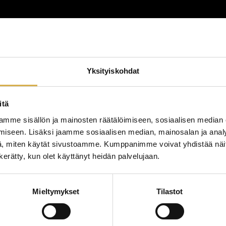
lutus
Yksityiskohdat
lutustyyppi
koulutuspaikka
itä
mme sisällön ja mainosten räätälöimiseen, sosiaalisen median
iseen. Lisäksi jaamme sosiaalisen median, mainosalan ja analy
, miten käytät sivustoamme. Kumppanimme voivat yhdistää näitä t
n kerätty, kun olet käyttänyt heidän palvelujaan.
Mieltymykset
Tilastot