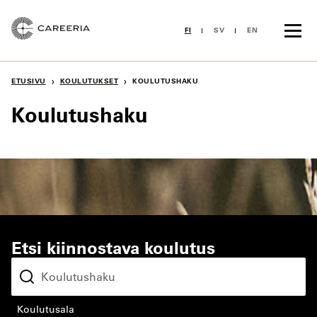
Siirry
sisältöön
FI
SV
EN
›
›
ETUSIVU
KOULUTUKSET
KOULUTUSHAKU
Koulutushaku
Etsi kiinnostava koulutus
koulutusala