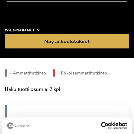
koulutustyyppi
koulutuspaikka
TYHJENNÄ RAJAUS
Näytä koulutukset
= Ammattitutkinto
= Erikoisammattitutkinto
Haku tuotti osumia: 2 kpl
SUORAAN NÄYTTÖÖN
Isännöinnin ammattitutkinto