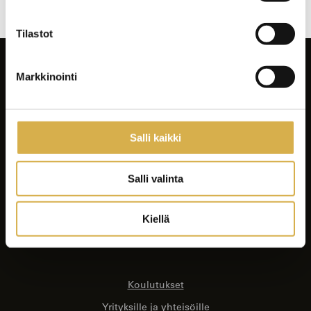
Tilastot
Markkinointi
Salli kaikki
Facebook
Instagram
Salli valinta
LinkedIn
Youtube
Kiellä
Tiktok
Spotify
Koulutukset
Yrityksille ja yhteisöille