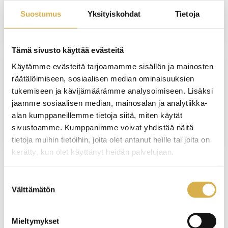
Suostumus
Yksityiskohdat
Tietoja
JATKUVA HAKU
Tämä sivusto käyttää evästeitä
Käytämme evästeitä tarjoamamme sisällön ja mainosten
räätälöimiseen, sosiaalisen median ominaisuuksien
SUORAAN NÄYTTÖÖN
tukemiseen ja kävijämäärämme analysoimiseen. Lisäksi
Isännöinnin erikoisammattitutkinto
jaamme sosiaalisen median, mainosalan ja analytiikka-
alan kumppaneillemme tietoja siitä, miten käytät
JATKUVA HAKU
sivustoamme. Kumppanimme voivat yhdistää näitä
tietoja muihin tietoihin, joita olet antanut heille tai joita on
kerätty, kun olet käyttänyt heidän palvelujaan.
Koulutushaun
Suostumuksen
sivujen
Välttämätön
valinta
selaus
Mieltymykset