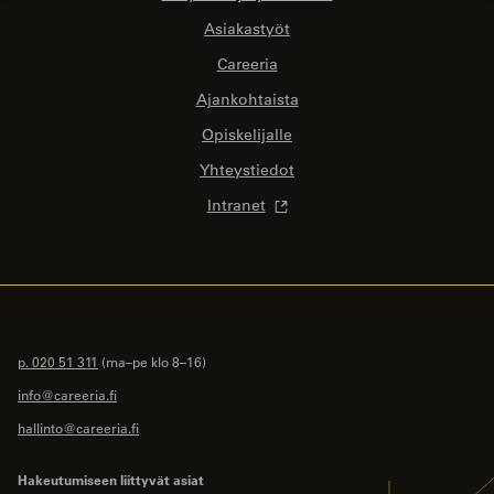
Asiakastyöt
Careeria
Ajankohtaista
Opiskelijalle
Yhteystiedot
Intranet
p. 020 51 311
(ma–pe klo 8–16)
info@careeria.fi
hallinto@careeria.fi
Hakeutumiseen liittyvät asiat