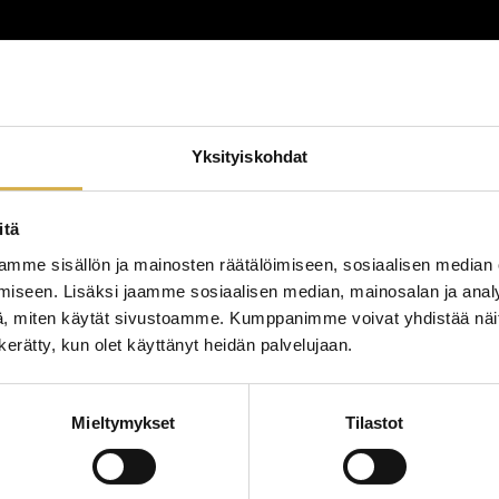
lutus
Yksityiskohdat
lutustyyppi
koulutuspaikka
itä
mme sisällön ja mainosten räätälöimiseen, sosiaalisen median
iseen. Lisäksi jaamme sosiaalisen median, mainosalan ja analy
, miten käytät sivustoamme. Kumppanimme voivat yhdistää näitä t
n kerätty, kun olet käyttänyt heidän palvelujaan.
Mieltymykset
Tilastot