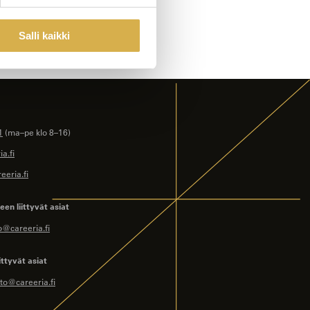
Salli kaikki
1
(ma–pe klo 8–16)
a.fi
eeria.fi
en liittyvät asiat
o@careeria.fi
ittyvät asiat
to@careeria.fi