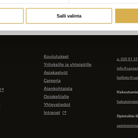
Salli valinta
Koulutukset
p. 020 51 31
Yrityksille ja yhteisöille
info@careeri
Asiakastyöt
hallinto@car
Careeria
Ajankohtaista
Hakeutumise
Opiskelijalle
hakutoimist
Yhteystiedot
Intranet
Opintoihin li
opintotoimis