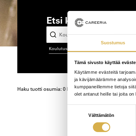
Etsi kiinnostava kou
Suostumus
koulutusala
kou
Tämä sivusto käyttää eväste
Käytämme evästeitä tarjoama
ja kävijämäärämme analysoim
kumppaneillemme tietoja siitä
Haku tuotti osumia: 0 kpl
olet antanut heille tai joita o
Koulutushaun
Suostumuksen
Välttämätön
valinta
sivujen
selaus