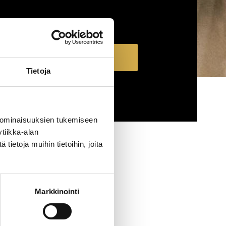
Näytä koulutukset
Tietoja
TYHJENNÄ RAJAUS
 ominaisuuksien tukemiseen
tiikka-alan
ietoja muihin tietoihin, joita
Markkinointi