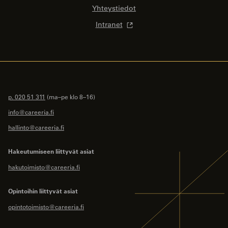
Yhteystiedot
Intranet
p. 020 51 311
(ma–pe klo 8–16)
info@careeria.fi
hallinto@careeria.fi
Hakeutumiseen liittyvät asiat
hakutoimisto@careeria.fi
Opintoihin liittyvät asiat
opintotoimisto@careeria.fi