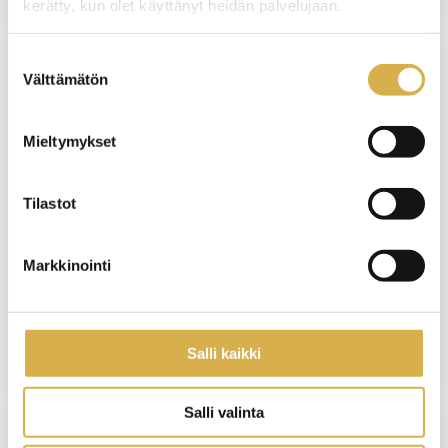
kerätty, kun olet käyttänyt heidän palvelujaan.
Suostumuksen
Välttämätön
valinta
VERKKOTOTEUTUS
Isännöintityön koulutusohjelma |
Mieltymykset
Tervetuloa kehittämään
isännöitsijätaitojasi
Tilastot
KOULUTUS ALKAA
16.12.2026
Markkinointi
VIIMEINEN ILMOITTAUTUMISPÄIVÄ
9.12.2026
Salli kaikki
Salli valinta