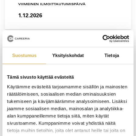
VIIMEINEN ILMOITTAUTUMISPÄIVÄ
1.12.2026
VERKKOTOTEUTUS
Suostumus
Yksityiskohdat
Tietoja
Suunnittelu, ohjaus ja arviointi
ammatillisessa koulutuksessa |
Tämä sivusto käyttää evästeitä
Verkkokurssi
Käytämme evästeitä tarjoamamme sisällön ja mainosten
KOULUTUS ALKAA
räätälöimiseen, sosiaalisen median ominaisuuksien
tukemiseen ja kävijämäärämme analysoimiseen. Lisäksi
11.12.2026
jaamme sosiaalisen median, mainosalan ja analytiikka-
alan kumppaneillemme tietoja siitä, miten käytät
VIIMEINEN ILMOITTAUTUMISPÄIVÄ
sivustoamme. Kumppanimme voivat yhdistää näitä
4.12.2026
tietoja muihin tietoihin, joita olet antanut heille tai joita on