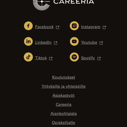
Facebook
Instagram
LinkedIn
Youtube
Tiktok
Spotify
Koulutukset
Yrityksille ja yhteisöille
Asiakastyöt
Careeria
Ajankohtaista
Opiskelijalle