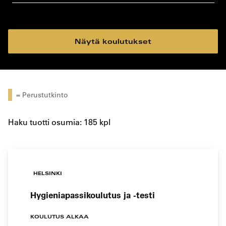
koulutustyyppi
koulutuspaikka
Näytä koulutukset
= Perustutkinto
Haku tuotti osumia: 185 kpl
HELSINKI
Hygieniapassikoulutus ja -testi
KOULUTUS ALKAA