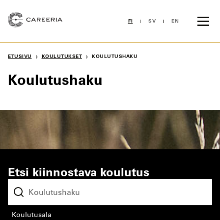
Siirry
sisältöön
FI
SV
EN
›
›
ETUSIVU
KOULUTUKSET
KOULUTUSHAKU
Koulutushaku
Etsi kiinnostava koulutus
koulutusala