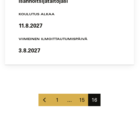
isännöitsijätaitojasi
KOULUTUS ALKAA
11.8.2027
VIIMEINEN ILMOITTAUTUMISPÄIVÄ
3.8.2027
Koulutushaun
sivujen
Edellinen
selaus
Sivu
Sivu
Sivu
1
…
15
16
sivu