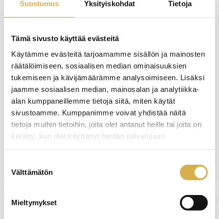
Suostumus
Yksityiskohdat
Tietoja
VERKKOTOTEUTUS
Tämä sivusto käyttää evästeitä
Käytämme evästeitä tarjoamamme sisällön ja mainosten
Isännöintityön koulutusohjelma |
räätälöimiseen, sosiaalisen median ominaisuuksien
Tervetuloa kehittämään
tukemiseen ja kävijämäärämme analysoimiseen. Lisäksi
isännöitsijätaitojasi
jaamme sosiaalisen median, mainosalan ja analytiikka-
alan kumppaneillemme tietoja siitä, miten käytät
KOULUTUS ALKAA
sivustoamme. Kumppanimme voivat yhdistää näitä
19.5.2027
tietoja muihin tietoihin, joita olet antanut heille tai joita on
kerätty, kun olet käyttänyt heidän palvelujaan.
VIIMEINEN ILMOITTAUTUMISPÄIVÄ
11.5.2027
Suostumuksen
Välttämätön
valinta
Mieltymykset
VERKKOTOTEUTUS