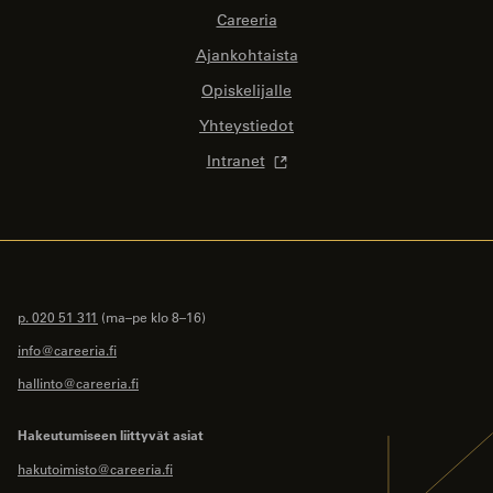
Careeria
Ajankohtaista
Opiskelijalle
Yhteystiedot
Intranet
p. 020 51 311
(ma–pe klo 8–16)
info@careeria.fi
hallinto@careeria.fi
Hakeutumiseen liittyvät asiat
hakutoimisto@careeria.fi