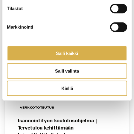
Tilastot
Isännöintityön koulutusohjelma |
Tervetuloa kehittämään
isännöitsijätaitojasi
Markkinointi
KOULUTUS ALKAA
8.6.2027
Salli kaikki
VIIMEINEN ILMOITTAUTUMISPÄIVÄ
Salli valinta
31.5.2027
Kiellä
VERKKOTOTEUTUS
Isännöintityön koulutusohjelma |
Tervetuloa kehittämään