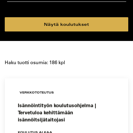
koulutustyyppi
koulutuspaikka
Näytä koulutukset
Haku tuotti osumia: 186 kpl
VERKKOTOTEUTUS
Isännöintityön koulutusohjelma |
Tervetuloa kehittämään
isännöitsijätaitojasi
KOULUTUS ALKAA