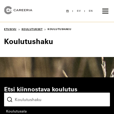
Siirry
sisältöön
FI
SV
EN
›
›
ETUSIVU
KOULUTUKSET
KOULUTUSHAKU
Koulutushaku
Etsi kiinnostava koulutus
koulutusala